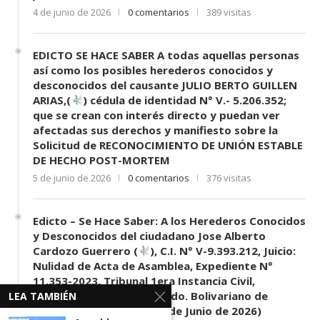
4 de junio de 2026
0 comentarios
389 visitas
EDICTO SE HACE SABER A todas aquellas personas
así como los posibles herederos conocidos y
desconocidos del causante JULIO BERTO GUILLEN
ARIAS,(
) cédula de identidad N° V.- 5.206.352;
que se crean con interés directo y puedan ver
afectadas sus derechos y manifiesto sobre la
Solicitud de RECONOCIMIENTO DE UNIÓN ESTABLE
DE HECHO POST-MORTEM
5 de junio de 2026
0 comentarios
376 visitas
Edicto – Se Hace Saber: A los Herederos Conocidos
y Desconocidos del ciudadano Jose Alberto
Cardozo Guerrero (
), C.I. N° V-9.393.212, Juicio:
Nulidad de Acta de Asamblea, Expediente N°
11.353-2023, Tribunal 1era Instancia Civil,
Mercantil y Tránsito del Edo. Bolivariano de
LEA TAMBIÉN
Mérida, sede El Vigía. (11 de Junio de 2026)