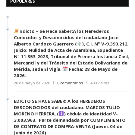
Desconocidos del...
POPULARES
7 de mayo de 2026
0 comentarios
695 visitas
Edicto – Se Hace Saber:A los Herederos
Conocidos y Desconocidos del ciudadano Jose
Alberto Cardozo Guerrero (
), C.I. N° V-9.393.212,
Juicio: Nulidad de Acta de Asamblea, Expediente
N° 11.353-2023, Tribunal de Primera Instancia Civil,
Mercantil y del Tránsito del Estado Bolivariano de
Mérida, sede El Vigía.
Fecha: 28 de Mayo de
2026.
28 de mayo de 2026
0 comentarios
480 visitas
EDICTO SE HACE SABER: A los HEREDEROS
DESCONOCIDOS del ciudadano: MARCOS TULIO
MORENO HERRERA, (
) cédula de identidad V-
3.003.963, Parte demandada por CUMPLIMIENTO
DE CONTRATO DE COMPRA-VENTA (Jueves 04 de
Junio de 2026)