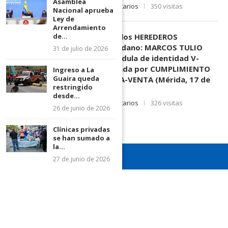
Asamblea
11 de junio de 2026
0 comentarios
350 visitas
Nacional aprueba
Ley de
Arrendamiento
EDICTO SE HACE SABER: A los HEREDEROS
de...
DESCONOCIDOS del ciudadano: MARCOS TULIO
31 de julio de 2026
MORENO HERRERA, (
) cédula de identidad V-
3.003.963, Parte demandada por CUMPLIMIENTO
Ingreso a La
Guaira queda
DE CONTRATO DE COMPRA-VENTA (Mérida, 17 de
restringido
Junio de 2026)
desde...
17 de junio de 2026
0 comentarios
326 visitas
26 de junio de 2026
Clínicas privadas
se han sumado a
la...
27 de junio de 2026
¡Recuerda seguirnos en todas nuestras redes sociales para
mantenerte informado!