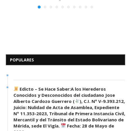
Edicto – Se Hace Saber: A los
Herederos Conocidos y
Desconocidos del...
POPULARES
7 de mayo de 2026
0 comentarios
687 visitas
Edicto – Se Hace Saber:A los Herederos
Conocidos y Desconocidos del ciudadano Jose
Alberto Cardozo Guerrero (
), C.I. N° V-9.393.212,
Juicio: Nulidad de Acta de Asamblea, Expediente
N° 11.353-2023, Tribunal de Primera Instancia Civil,
Mercantil y del Tránsito del Estado Bolivariano de
Mérida, sede El Vigía.
Fecha: 28 de Mayo de