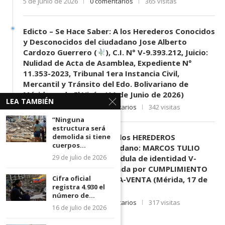
5 de junio de 2026
0 comentarios
365 visitas
Edicto – Se Hace Saber: A los Herederos Conocidos
y Desconocidos del ciudadano Jose Alberto
Cardozo Guerrero (
), C.I. N° V-9.393.212, Juicio:
Nulidad de Acta de Asamblea, Expediente N°
11.353-2023, Tribunal 1era Instancia Civil,
Mercantil y Tránsito del Edo. Bolivariano de
Mérida, sede El Vigía. (11 de Junio de 2026)
LEA TAMBIÉN
11 de junio de 2026
0 comentarios
342 visitas
“Ninguna
estructura será
EDICTO SE HACE SABER: A los HEREDEROS
demolida si tiene
cuerpos...
DESCONOCIDOS del ciudadano: MARCOS TULIO
MORENO HERRERA, (
) cédula de identidad V-
29 de julio de 2026
3.003.963, Parte demandada por CUMPLIMIENTO
Cifra oficial
DE CONTRATO DE COMPRA-VENTA (Mérida, 17 de
registra 4.930 el
Junio de 2026)
número de...
17 de junio de 2026
0 comentarios
317 visitas
16 de julio de 2026