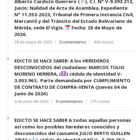
Alberto Cardozo Guerrero (
), C.I. N° V-9.393.212,
Juicio: Nulidad de Acta de Asamblea, Expediente
N° 11.353-2023, Tribunal de Primera Instancia Civil,
Mercantil y del Tránsito del Estado Bolivariano de
Mérida, sede El Vigía.
Fecha: 28 de Mayo de
2026.
28 de mayo de 2026
0 comentarios
466 visitas
EDICTO SE HACE SABER: A los HEREDEROS
DESCONOCIDOS del ciudadano: MARCOS TULIO
MORENO HERRERA, (
) cédula de identidad V-
3.003.963, Parte demandada por CUMPLIMIENTO
DE CONTRATO DE COMPRA-VENTA (Jueves 04 de
Junio de 2026)
4 de junio de 2026
0 comentarios
375 visitas
EDICTO SE HACE SABER A todas aquellas personas
así como los posibles herederos conocidos y
desconocidos del causante JULIO BERTO GUILLEN
ARIAS,(
) cédula de identidad N° V.- 5.206.352;