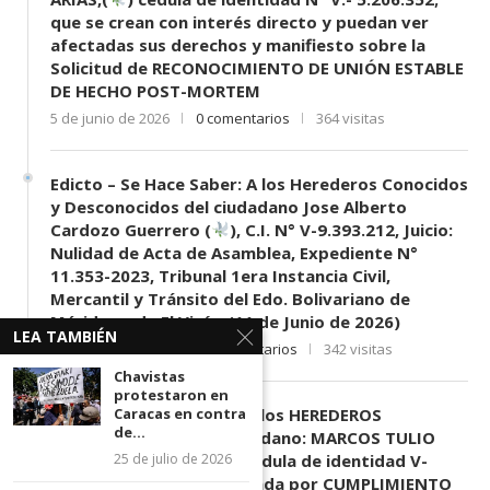
que se crean con interés directo y puedan ver
afectadas sus derechos y manifiesto sobre la
Solicitud de RECONOCIMIENTO DE UNIÓN ESTABLE
DE HECHO POST-MORTEM
5 de junio de 2026
0 comentarios
364 visitas
Edicto – Se Hace Saber: A los Herederos Conocidos
y Desconocidos del ciudadano Jose Alberto
Cardozo Guerrero (
), C.I. N° V-9.393.212, Juicio:
Nulidad de Acta de Asamblea, Expediente N°
11.353-2023, Tribunal 1era Instancia Civil,
Mercantil y Tránsito del Edo. Bolivariano de
Mérida, sede El Vigía. (11 de Junio de 2026)
LEA TAMBIÉN
11 de junio de 2026
0 comentarios
342 visitas
Chavistas
protestaron en
EDICTO SE HACE SABER: A los HEREDEROS
Caracas en contra
de...
DESCONOCIDOS del ciudadano: MARCOS TULIO
MORENO HERRERA, (
) cédula de identidad V-
25 de julio de 2026
3.003.963, Parte demandada por CUMPLIMIENTO