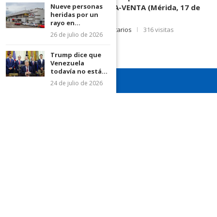
Nueve personas
DE CONTRATO DE COMPRA-VENTA (Mérida, 17 de
heridas por un
Junio de 2026)
rayo en...
17 de junio de 2026
0 comentarios
316 visitas
26 de julio de 2026
Trump dice que
Venezuela
todavía no está...
24 de julio de 2026
¡Recuerda seguirnos en todas nuestras redes sociales para
mantenerte informado!
¡Somos el diario de todos!