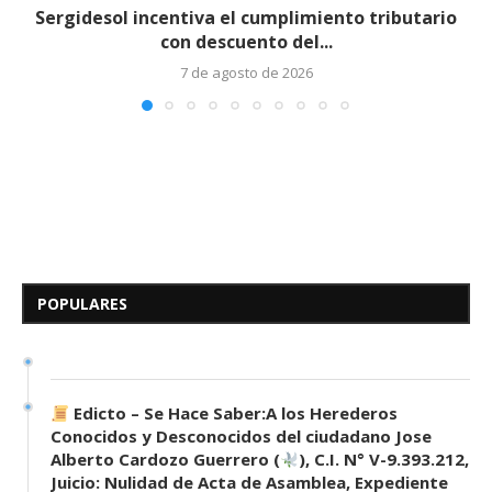
Sergidesol incentiva el cumplimiento tributario
con descuento del...
7 de agosto de 2026
Edicto – Se Hace Saber: A los
Herederos Conocidos y
Desconocidos del...
POPULARES
7 de mayo de 2026
0 comentarios
683 visitas
Edicto – Se Hace Saber:A los Herederos
Conocidos y Desconocidos del ciudadano Jose
Alberto Cardozo Guerrero (
), C.I. N° V-9.393.212,
Juicio: Nulidad de Acta de Asamblea, Expediente