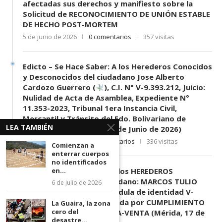
afectadas sus derechos y manifiesto sobre la
Solicitud de RECONOCIMIENTO DE UNIÓN ESTABLE
DE HECHO POST-MORTEM
5 de junio de 2026
0 comentarios
357 visitas
Edicto – Se Hace Saber: A los Herederos Conocidos
y Desconocidos del ciudadano Jose Alberto
Cardozo Guerrero (
), C.I. N° V-9.393.212, Juicio:
Nulidad de Acta de Asamblea, Expediente N°
11.353-2023, Tribunal 1era Instancia Civil,
Mercantil y Tránsito del Edo. Bolivariano de
LEA TAMBIÉN
Mérida, sede El Vigía. (11 de Junio de 2026)
11 de junio de 2026
0 comentarios
336 visitas
Comienzan a
enterrar cuerpos
no identificados
en...
EDICTO SE HACE SABER: A los HEREDEROS
DESCONOCIDOS del ciudadano: MARCOS TULIO
6 de julio de 2026
MORENO HERRERA, (
) cédula de identidad V-
3.003.963, Parte demandada por CUMPLIMIENTO
La Guaira, la zona
cero del
DE CONTRATO DE COMPRA-VENTA (Mérida, 17 de
desastre...