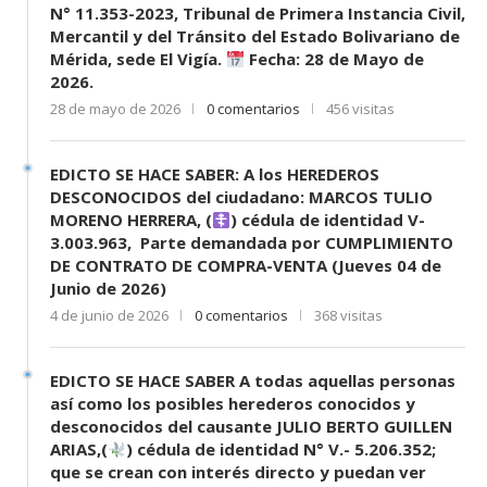
N° 11.353-2023, Tribunal de Primera Instancia Civil,
Mercantil y del Tránsito del Estado Bolivariano de
Mérida, sede El Vigía.
Fecha: 28 de Mayo de
2026.
28 de mayo de 2026
0 comentarios
456 visitas
EDICTO SE HACE SABER: A los HEREDEROS
DESCONOCIDOS del ciudadano: MARCOS TULIO
MORENO HERRERA, (
) cédula de identidad V-
3.003.963, Parte demandada por CUMPLIMIENTO
DE CONTRATO DE COMPRA-VENTA (Jueves 04 de
Junio de 2026)
4 de junio de 2026
0 comentarios
368 visitas
EDICTO SE HACE SABER A todas aquellas personas
así como los posibles herederos conocidos y
desconocidos del causante JULIO BERTO GUILLEN
ARIAS,(
) cédula de identidad N° V.- 5.206.352;
que se crean con interés directo y puedan ver