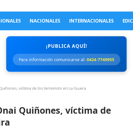
GIONALES
NACIONALES
INTERNACIONALES
EDI
¡PUBLICA AQUÍ!
Para información comunicarse al:
0424-7749955
i Quiñones, víctima de los terremoto en La Guaira
 Onai Quiñones, víctima de
ira