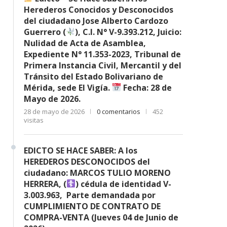
Herederos Conocidos y Desconocidos
del ciudadano Jose Alberto Cardozo
Guerrero (
), C.I. N° V-9.393.212, Juicio:
Nulidad de Acta de Asamblea,
Expediente N° 11.353-2023, Tribunal de
Primera Instancia Civil, Mercantil y del
Tránsito del Estado Bolivariano de
Mérida, sede El Vigía.
Fecha: 28 de
Mayo de 2026.
28 de mayo de 2026
0 comentarios
452
visitas
EDICTO SE HACE SABER: A los
HEREDEROS DESCONOCIDOS del
ciudadano: MARCOS TULIO MORENO
HERRERA, (
) cédula de identidad V-
3.003.963, Parte demandada por
CUMPLIMIENTO DE CONTRATO DE
COMPRA-VENTA (Jueves 04 de Junio de