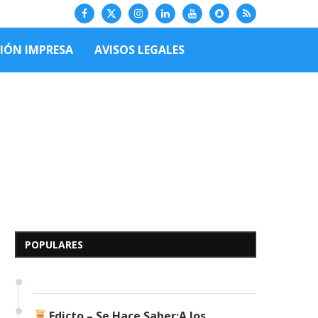
CIÓN IMPRESA
AVISOS LEGALES
Edicto – Se Hace Saber: A
los Herederos Conocidos y
Desconocidos del...
POPULARES
7 de mayo de 2026
0 comentarios
679 visitas
Edicto – Se Hace Saber:A los