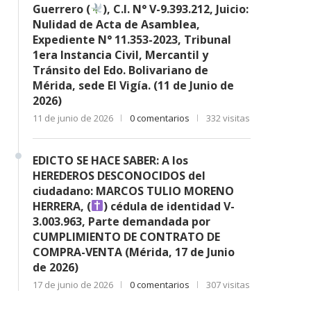
Guerrero (
), C.I. N° V-9.393.212, Juicio:
Nulidad de Acta de Asamblea,
Expediente N° 11.353-2023, Tribunal
1era Instancia Civil, Mercantil y
Tránsito del Edo. Bolivariano de
Mérida, sede El Vigía. (11 de Junio de
2026)
11 de junio de 2026
0 comentarios
332 visitas
EDICTO SE HACE SABER: A los
HEREDEROS DESCONOCIDOS del
ciudadano: MARCOS TULIO MORENO
HERRERA, (
) cédula de identidad V-
3.003.963, Parte demandada por
CUMPLIMIENTO DE CONTRATO DE
COMPRA-VENTA (Mérida, 17 de Junio
de 2026)
17 de junio de 2026
0 comentarios
307 visitas