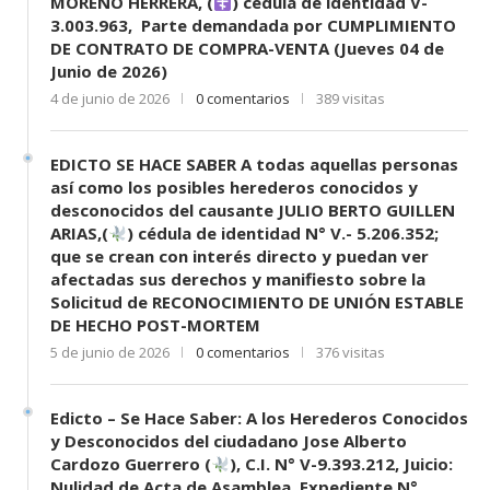
MORENO HERRERA, (
) cédula de identidad V-
3.003.963, Parte demandada por CUMPLIMIENTO
DE CONTRATO DE COMPRA-VENTA (Jueves 04 de
Junio de 2026)
4 de junio de 2026
0 comentarios
389 visitas
EDICTO SE HACE SABER A todas aquellas personas
así como los posibles herederos conocidos y
desconocidos del causante JULIO BERTO GUILLEN
ARIAS,(
) cédula de identidad N° V.- 5.206.352;
que se crean con interés directo y puedan ver
afectadas sus derechos y manifiesto sobre la
Solicitud de RECONOCIMIENTO DE UNIÓN ESTABLE
DE HECHO POST-MORTEM
5 de junio de 2026
0 comentarios
376 visitas
Edicto – Se Hace Saber: A los Herederos Conocidos
y Desconocidos del ciudadano Jose Alberto
Cardozo Guerrero (
), C.I. N° V-9.393.212, Juicio:
Nulidad de Acta de Asamblea, Expediente N°