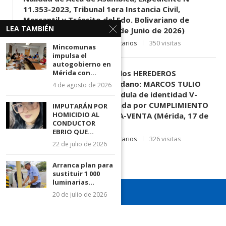
11.353-2023, Tribunal 1era Instancia Civil,
Mercantil y Tránsito del Edo. Bolivariano de
LEA TAMBIÉN
Mérida, sede El Vigía. (11 de Junio de 2026)
11 de junio de 2026
0 comentarios
350 visitas
Mincomunas
impulsa el
autogobierno en
Mérida con...
EDICTO SE HACE SABER: A los HEREDEROS
DESCONOCIDOS del ciudadano: MARCOS TULIO
4 de agosto de 2026
MORENO HERRERA, (
) cédula de identidad V-
3.003.963, Parte demandada por CUMPLIMIENTO
IMPUTARÁN POR
HOMICIDIO AL
DE CONTRATO DE COMPRA-VENTA (Mérida, 17 de
CONDUCTOR
Junio de 2026)
EBRIO QUE...
17 de junio de 2026
0 comentarios
326 visitas
22 de julio de 2026
Arranca plan para
sustituir 1 000
luminarias...
20 de julio de 2026