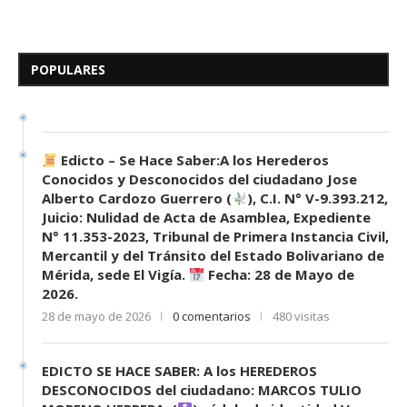
Edicto – Se Hace Saber: A los
Herederos Conocidos y
Desconocidos del...
POPULARES
7 de mayo de 2026
0 comentarios
694 visitas
Edicto – Se Hace Saber:A los Herederos
Conocidos y Desconocidos del ciudadano Jose
Alberto Cardozo Guerrero (
), C.I. N° V-9.393.212,
Juicio: Nulidad de Acta de Asamblea, Expediente
N° 11.353-2023, Tribunal de Primera Instancia Civil,
Mercantil y del Tránsito del Estado Bolivariano de
Mérida, sede El Vigía.
Fecha: 28 de Mayo de
2026.
28 de mayo de 2026
0 comentarios
480 visitas
EDICTO SE HACE SABER: A los HEREDEROS
DESCONOCIDOS del ciudadano: MARCOS TULIO