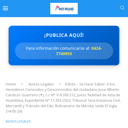
¡PUBLICA AQUÍ!
Para información comunicarse al:
0424-
7749955
Home
Avisos Legales
Edicto – Se Hace Saber: A los
Herederos Conocidos y Desconocidos del ciudadano Jose Alberto
Cardozo Guerrero (✝), C.I. N° V-9.393.212, Juicio: Nulidad de Acta de
Asamblea, Expediente N° 11.353-2023, Tribunal 1era Instancia Civil,
Mercantil y Tránsito del Edo. Bolivariano de Mérida, sede El Vigía.
(14-05-26)
AVISOS LEGALES