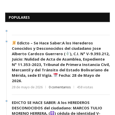
Edicto – Se Hace Saber: A los
Herederos Conocidos y
Desconocidos del...
POPULARES
7 de mayo de 2026
0 comentarios
683 visitas
Edicto – Se Hace Saber:A los Herederos
Conocidos y Desconocidos del ciudadano Jose
Alberto Cardozo Guerrero (
), C.I. N° V-9.393.212,
Juicio: Nulidad de Acta de Asamblea, Expediente
N° 11.353-2023, Tribunal de Primera Instancia Civil,
Mercantil y del Tránsito del Estado Bolivariano de
Mérida, sede El Vigía.
Fecha: 28 de Mayo de
2026.
28 de mayo de 2026
0 comentarios
458 visitas
EDICTO SE HACE SABER: A los HEREDEROS
DESCONOCIDOS del ciudadano: MARCOS TULIO
MORENO HERRERA, (
) cédula de identidad V-