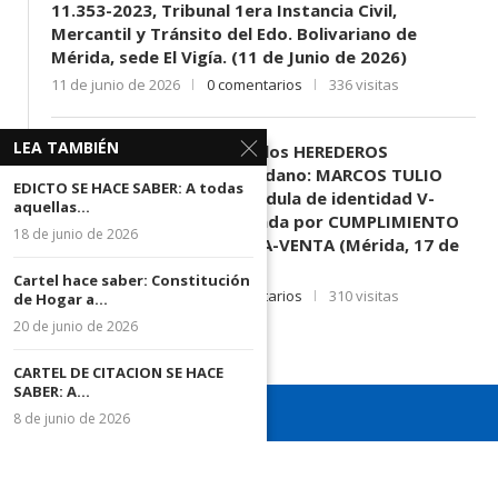
11.353-2023, Tribunal 1era Instancia Civil,
Mercantil y Tránsito del Edo. Bolivariano de
Mérida, sede El Vigía. (11 de Junio de 2026)
11 de junio de 2026
0 comentarios
336 visitas
LEA TAMBIÉN
EDICTO SE HACE SABER: A los HEREDEROS
DESCONOCIDOS del ciudadano: MARCOS TULIO
EDICTO SE HACE SABER: A todas
MORENO HERRERA, (
) cédula de identidad V-
aquellas...
3.003.963, Parte demandada por CUMPLIMIENTO
18 de junio de 2026
DE CONTRATO DE COMPRA-VENTA (Mérida, 17 de
Junio de 2026)
Cartel hace saber: Constitución
17 de junio de 2026
0 comentarios
310 visitas
de Hogar a...
20 de junio de 2026
CARTEL DE CITACION SE HACE
SABER: A...
8 de junio de 2026
¡Recuerda seguirnos en todas nuestras redes sociales para