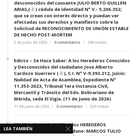
desconocidos del causante JULIO BERTO GUILLEN
ARIAS,(
) cédula de identidad N° V.- 5.206.352;
que se crean con interés directo y puedan ver
afectadas sus derechos y manifiesto sobre la
Solicitud de RECONOCIMIENTO DE UNIÓN ESTABLE
DE HECHO POST-MORTEM
5 de junio de 2026
0 comentarios
346 visitas
Edicto – Se Hace Saber: A los Herederos Conocidos
y Desconocidos del ciudadano Jose Alberto
Cardozo Guerrero (
), C.I. N° V-9.393.212, Juicio:
Nulidad de Acta de Asamblea, Expediente N°
11.353-2023, Tribunal 1era Instancia Civil,
Mercantil y Tránsito del Edo. Bolivariano de
Mérida, sede El Vigía. (11 de Junio de 2026)
11 de junio de 2026
0 comentarios
329 visitas
EDICTO SE HACE SABER: A los HEREDEROS
LEA TAMBIÉN
DESCONOCIDOS del ciudadano: MARCOS TULIO