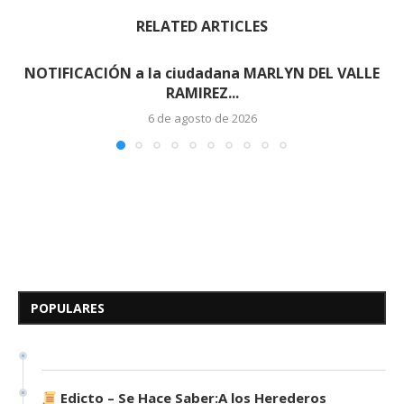
RELATED ARTICLES
NOTIFICACIÓN a la ciudadana MARLYN DEL VALLE
RAMIREZ...
6 de agosto de 2026
Edicto – Se Hace Saber: A los
Herederos Conocidos y
Desconocidos del...
POPULARES
7 de mayo de 2026
0 comentarios
676 visitas
Edicto – Se Hace Saber:A los Herederos