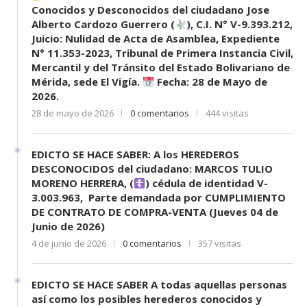
Conocidos y Desconocidos del ciudadano Jose
Alberto Cardozo Guerrero (
), C.I. N° V-9.393.212,
Juicio: Nulidad de Acta de Asamblea, Expediente
N° 11.353-2023, Tribunal de Primera Instancia Civil,
Mercantil y del Tránsito del Estado Bolivariano de
Mérida, sede El Vigía.
Fecha: 28 de Mayo de
2026.
28 de mayo de 2026
0 comentarios
444 visitas
EDICTO SE HACE SABER: A los HEREDEROS
DESCONOCIDOS del ciudadano: MARCOS TULIO
MORENO HERRERA, (
) cédula de identidad V-
3.003.963, Parte demandada por CUMPLIMIENTO
DE CONTRATO DE COMPRA-VENTA (Jueves 04 de
Junio de 2026)
4 de junio de 2026
0 comentarios
357 visitas
EDICTO SE HACE SABER A todas aquellas personas
así como los posibles herederos conocidos y