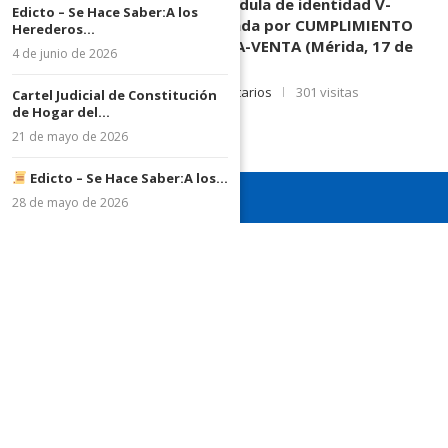
MORENO HERRERA, (
) cédula de identidad V-
Edicto – Se Hace Saber:A los
3.003.963, Parte demandada por CUMPLIMIENTO
Herederos...
DE CONTRATO DE COMPRA-VENTA (Mérida, 17 de
4 de junio de 2026
Junio de 2026)
17 de junio de 2026
0 comentarios
301 visitas
Cartel Judicial de Constitución
de Hogar del...
21 de mayo de 2026
Edicto – Se Hace Saber:A los...
28 de mayo de 2026
¡Recuerda seguirnos en todas nuestras redes sociales para
mantenerte informado!
¡Somos el diario de todos!