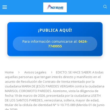
¡PUBLICA AQUÍ!
Para información comunicarse al:
0424-
7749955
Home
Avisos Legales
EDICTO: SE HACE SABER: A todas
aquellas personas que tengan interés directo y manifiesto en el
asunto de Resolución de Contrato de Venta intentado por la
ciudadana MARIA DE JESÚS PAREDES VERGARA contra la ciudadana
MARISOL COROMOTO PAREDES. Asimismo, vista la diligencia de
fecha 19 de marzo de 2026, presentada por la ciudadana LISETH
DE LOS SANTOS PAREDES, venezolana, soltera, mayor de edad,
titular de la cédula de identidad N° V-10.715.089 (Merida 01 de Junio
de 2026)