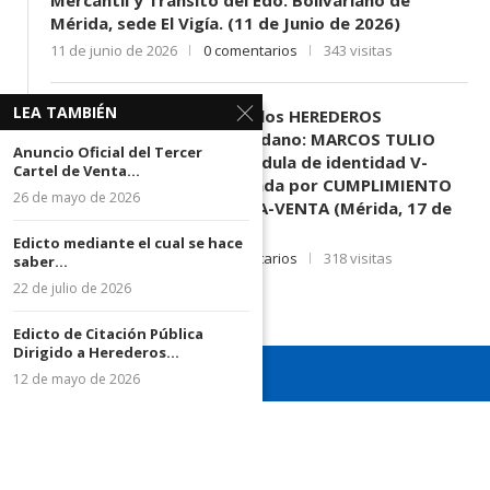
Mérida, sede El Vigía. (11 de Junio de 2026)
11 de junio de 2026
0 comentarios
343 visitas
LEA TAMBIÉN
EDICTO SE HACE SABER: A los HEREDEROS
DESCONOCIDOS del ciudadano: MARCOS TULIO
Anuncio Oficial del Tercer
MORENO HERRERA, (
) cédula de identidad V-
Cartel de Venta...
3.003.963, Parte demandada por CUMPLIMIENTO
26 de mayo de 2026
DE CONTRATO DE COMPRA-VENTA (Mérida, 17 de
Junio de 2026)
Edicto mediante el cual se hace
17 de junio de 2026
0 comentarios
318 visitas
saber...
22 de julio de 2026
Edicto de Citación Pública
Dirigido a Herederos...
12 de mayo de 2026
¡Recuerda seguirnos en todas nuestras redes sociales para
mantenerte informado!