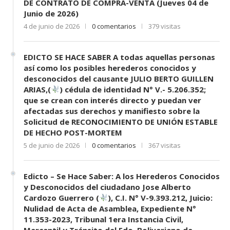
DE CONTRATO DE COMPRA-VENTA (Jueves 04 de
Junio de 2026)
4 de junio de 2026
0 comentarios
379 visitas
EDICTO SE HACE SABER A todas aquellas personas
así como los posibles herederos conocidos y
desconocidos del causante JULIO BERTO GUILLEN
ARIAS,(
) cédula de identidad N° V.- 5.206.352;
que se crean con interés directo y puedan ver
afectadas sus derechos y manifiesto sobre la
Solicitud de RECONOCIMIENTO DE UNIÓN ESTABLE
DE HECHO POST-MORTEM
5 de junio de 2026
0 comentarios
367 visitas
Edicto – Se Hace Saber: A los Herederos Conocidos
y Desconocidos del ciudadano Jose Alberto
Cardozo Guerrero (
), C.I. N° V-9.393.212, Juicio:
Nulidad de Acta de Asamblea, Expediente N°
11.353-2023, Tribunal 1era Instancia Civil,
Mercantil y Tránsito del Edo. Bolivariano de