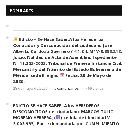
Herederos Conocidos y
Desconocidos del...
POPULARES
7 de mayo de 2026
0 comentarios
688 visitas
Edicto – Se Hace Saber:A los Herederos
Conocidos y Desconocidos del ciudadano Jose
Alberto Cardozo Guerrero (
), C.I. N° V-9.393.212,
Juicio: Nulidad de Acta de Asamblea, Expediente
N° 11.353-2023, Tribunal de Primera Instancia Civil,
Mercantil y del Tránsito del Estado Bolivariano de
Mérida, sede El Vigía.
Fecha: 28 de Mayo de
2026.
28 de mayo de 2026
0 comentarios
469 visitas
EDICTO SE HACE SABER: A los HEREDEROS
DESCONOCIDOS del ciudadano: MARCOS TULIO
MORENO HERRERA, (
) cédula de identidad V-
3.003.963, Parte demandada por CUMPLIMIENTO