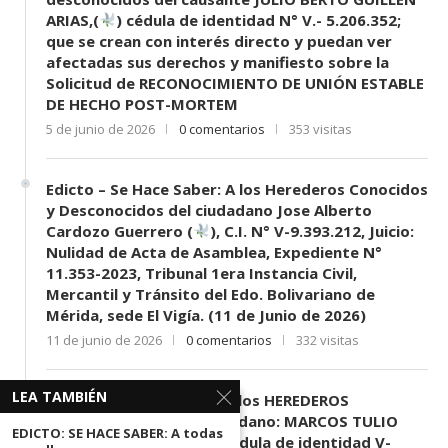
ARIAS,(
) cédula de identidad N° V.- 5.206.352;
que se crean con interés directo y puedan ver
afectadas sus derechos y manifiesto sobre la
Solicitud de RECONOCIMIENTO DE UNIÓN ESTABLE
DE HECHO POST-MORTEM
5 de junio de 2026
0 comentarios
353 visitas
Edicto – Se Hace Saber: A los Herederos Conocidos
y Desconocidos del ciudadano Jose Alberto
Cardozo Guerrero (
), C.I. N° V-9.393.212, Juicio:
Nulidad de Acta de Asamblea, Expediente N°
11.353-2023, Tribunal 1era Instancia Civil,
Mercantil y Tránsito del Edo. Bolivariano de
Mérida, sede El Vigía. (11 de Junio de 2026)
11 de junio de 2026
0 comentarios
332 visitas
LEA TAMBIÉN
EDICTO SE HACE SABER: A los HEREDEROS
DESCONOCIDOS del ciudadano: MARCOS TULIO
EDICTO: SE HACE SABER: A todas
MORENO HERRERA, (
) cédula de identidad V-