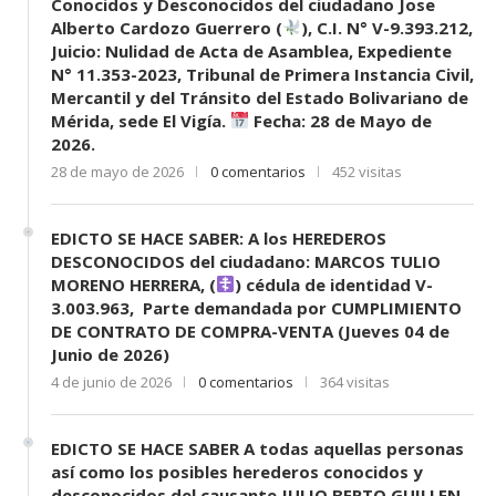
Conocidos y Desconocidos del ciudadano Jose
Alberto Cardozo Guerrero (
), C.I. N° V-9.393.212,
Juicio: Nulidad de Acta de Asamblea, Expediente
N° 11.353-2023, Tribunal de Primera Instancia Civil,
Mercantil y del Tránsito del Estado Bolivariano de
Mérida, sede El Vigía.
Fecha: 28 de Mayo de
2026.
28 de mayo de 2026
0 comentarios
452 visitas
EDICTO SE HACE SABER: A los HEREDEROS
DESCONOCIDOS del ciudadano: MARCOS TULIO
MORENO HERRERA, (
) cédula de identidad V-
3.003.963, Parte demandada por CUMPLIMIENTO
DE CONTRATO DE COMPRA-VENTA (Jueves 04 de
Junio de 2026)
4 de junio de 2026
0 comentarios
364 visitas
EDICTO SE HACE SABER A todas aquellas personas
así como los posibles herederos conocidos y
desconocidos del causante JULIO BERTO GUILLEN