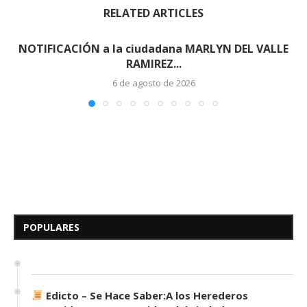
RELATED ARTICLES
NOTIFICACIÓN a la ciudadana MARLYN DEL VALLE
RAMIREZ...
6 de agosto de 2026
Edicto – Se Hace Saber: A los
Herederos Conocidos y
Desconocidos del...
POPULARES
7 de mayo de 2026
0 comentarios
679 visitas
Edicto – Se Hace Saber:A los Herederos