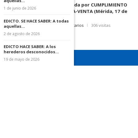
aquellas...
3.003.963, Parte demandada por CUMPLIMIENTO
1 de junio de 2026
DE CONTRATO DE COMPRA-VENTA (Mérida, 17 de
Junio de 2026)
EDICTO. SE HACE SABER: A todas
17 de junio de 2026
0 comentarios
306 visitas
aquellas...
2 de agosto de 2026
EDICTO HACE SABER: A los
herederos desconocidos...
19 de mayo de 2026
¡Recuerda seguirnos en todas nuestras redes sociales para
mantenerte informado!
¡Somos el diario de todos!