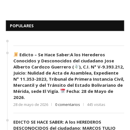
Edicto – Se Hace Saber: A los
Herederos Conocidos y
Desconocidos del...
POPULARES
7 de mayo de 2026
0 comentarios
676 visitas
Edicto – Se Hace Saber:A los Herederos
Conocidos y Desconocidos del ciudadano Jose
Alberto Cardozo Guerrero (
), C.I. N° V-9.393.212,
Juicio: Nulidad de Acta de Asamblea, Expediente
N° 11.353-2023, Tribunal de Primera Instancia Civil,
Mercantil y del Tránsito del Estado Bolivariano de
Mérida, sede El Vigía.
Fecha: 28 de Mayo de
2026.
28 de mayo de 2026
0 comentarios
445 visitas
EDICTO SE HACE SABER: A los HEREDEROS
DESCONOCIDOS del ciudadano: MARCOS TULIO