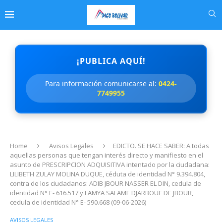
¡PUBLICA AQUÍ!
Para información comunicarse al:
0424-
7749955
Home
Avisos Legales
EDICTO. SE HACE SABER: A todas
aquellas personas que tengan interés directo y manifiesto en el
asunto de PRESCRIPCION ADQUISITIVA intentado por la ciudadana:
LILIBETH ZULAY MOLINA DUQUE, céduta de identidad N° 9.394.804,
contra de los ciudadanos: ADIB JBOUR NASSER EL DIN, cedula de
identidad N° E- 616.517 y LAMYA SALAME DJARBOUE DE JBOUR,
cedula de identidad N° E- 590.668 (09-06-2026)
AVISOS LEGALES