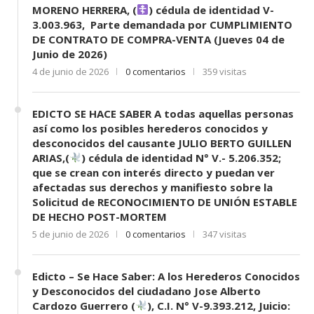
MORENO HERRERA, (
) cédula de identidad V-
3.003.963, Parte demandada por CUMPLIMIENTO
DE CONTRATO DE COMPRA-VENTA (Jueves 04 de
Junio de 2026)
4 de junio de 2026
0 comentarios
359 visitas
EDICTO SE HACE SABER A todas aquellas personas
así como los posibles herederos conocidos y
desconocidos del causante JULIO BERTO GUILLEN
ARIAS,(
) cédula de identidad N° V.- 5.206.352;
que se crean con interés directo y puedan ver
afectadas sus derechos y manifiesto sobre la
Solicitud de RECONOCIMIENTO DE UNIÓN ESTABLE
DE HECHO POST-MORTEM
5 de junio de 2026
0 comentarios
347 visitas
Edicto – Se Hace Saber: A los Herederos Conocidos
y Desconocidos del ciudadano Jose Alberto
Cardozo Guerrero (
), C.I. N° V-9.393.212, Juicio: