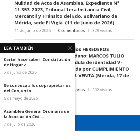
Nulidad de Acta de Asamblea, Expediente N°
11.353-2023, Tribunal 1era Instancia Civil,
Mercantil y Tránsito del Edo. Bolivariano de
Mérida, sede El Vigía. (11 de Junio de 2026)
11 de junio de 2026
0 comentarios
329 visitas
LEA TAMBIÉN
EDICTO SE HACE SABER: A los HEREDEROS
DESCONOCIDOS del ciudadano: MARCOS TULIO
Cartel hace saber: Constitución
MORENO HERRERA, (
) cédula de identidad V-
de Hogar a...
3.003.963, Parte demandada por CUMPLIMIENTO
5 de junio de 2026
DE CONTRATO DE COMPRA-VENTA (Mérida, 17 de
Junio de 2026)
Se convoca a los copropietarios
17 de junio de 2026
0 comentarios
302 visitas
del Conjunto...
6 de mayo de 2026
Asamblea General Ordinaria de
la Asociación Civil...
7 de julio de 2026