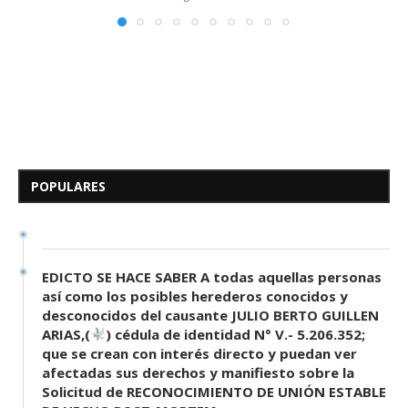
Edicto – Se Hace Saber:A los
Herederos Conocidos y
Desconocidos del...
POPULARES
28 de mayo de 2026
0 comentarios
439
visitas
EDICTO SE HACE SABER A todas aquellas personas
así como los posibles herederos conocidos y
desconocidos del causante JULIO BERTO GUILLEN
ARIAS,(
) cédula de identidad N° V.- 5.206.352;
que se crean con interés directo y puedan ver
afectadas sus derechos y manifiesto sobre la
Solicitud de RECONOCIMIENTO DE UNIÓN ESTABLE