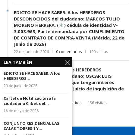
EDICTO SE HACE SABER: A los HEREDEROS
DESCONOCIDOS del ciudadano: MARCOS TULIO
MORENO HERRERA, (
) cédula de identidad V-
3.003.963, Parte demandada por CUMPLIMIENTO
DE CONTRATO DE COMPRA-VENTA (Mérida, 22 de
Junio de 2026)
22 de junio de 2026
0 comentarios
190 visitas
LEA TAMBIÉN
Edicto SE HACE SABER A los HEREDEROS
EDICTO SE HACE SABER: A los
DESCONOCIDOS del ciudadano: OSCAR LUIS
HEREDEROS...
PATERNINA MENDEZ (
) que tengan interés
29 de junio de 2026
directo y manifiesto en el juicio de inquisición de
paternidad (10-07-2026)
Cartel de Notificación a la
10 de julio de 2026
0 comentarios
136 visitas
ciudadana Clibet del...
18 de mayo de 2026
CONJUNTO RESIDENCIAL LAS
CALAS TORRES 1 Y...