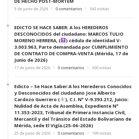
DE HECHO POST-MORTEM
5 de junio de 2026
0 comentarios
343 visitas
EDICTO SE HACE SABER: A los HEREDEROS
DESCONOCIDOS del ciudadano: MARCOS TULIO
MORENO HERRERA, (
) cédula de identidad V-
3.003.963, Parte demandada por CUMPLIMIENTO
DE CONTRATO DE COMPRA-VENTA (Mérida, 17 de
Junio de 2026)
17 de junio de 2026
0 comentarios
300 visitas
Edicto – Se Hace Saber:A los Herederos Conocidos
y Desconocidos del ciudadano Jose Alberto
Cardozo Guerrero (
), C.I. N° V-9.393.212, Juicio:
Nulidad de Acta de Asamblea, Expediente N°
11.353-2023, Tribunal de Primera Instancia Civil,
Mercantil y del Tránsito del Estado Bolivariano de
Mérida, sede El Vigía.(25-06-2026)
25 de junio de 2026
0 comentarios
199 visitas