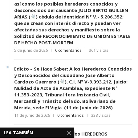
así como los posibles herederos conocidos y
desconocidos del causante JULIO BERTO GUILLEN
ARIAS,(
) cédula de identidad N° V.- 5.206.352;
que se crean con interés directo y puedan ver
afectadas sus derechos y manifiesto sobre la
Solicitud de RECONOCIMIENTO DE UNIÓN ESTABLE
DE HECHO POST-MORTEM
5 de junio de 2026
0 comentarios
361 visitas
Edicto – Se Hace Saber: A los Herederos Conocidos
y Desconocidos del ciudadano Jose Alberto
Cardozo Guerrero (
), C.I. N° V-9.393.212, Juicio:
Nulidad de Acta de Asamblea, Expediente N°
11.353-2023, Tribunal 1era Instancia Civil,
Mercantil y Tránsito del Edo. Bolivariano de
Mérida, sede El Vigía. (11 de Junio de 2026)
11 de junio de 2026
0 comentarios
338 visitas
LEA TAMBIÉN
EDICTO SE HACE SABER: A los HEREDEROS