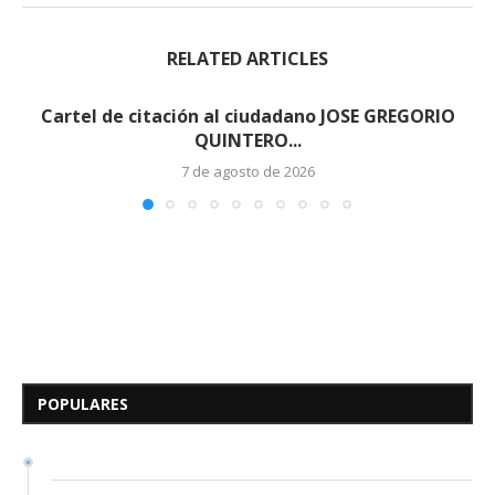
RELATED ARTICLES
Cartel de citación al ciudadano JOSE GREGORIO
QUINTERO...
7 de agosto de 2026
Edicto – Se Hace Saber: A los
Herederos Conocidos y
Desconocidos del...
POPULARES
7 de mayo de 2026
0 comentarios
684 visitas