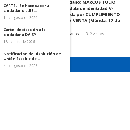
DESCONOCIDOS del ciudadano: MARCOS TULIO
CARTEL. Se hace saber al
MORENO HERRERA, (
) cédula de identidad V-
ciudadano LUIS...
3.003.963, Parte demandada por CUMPLIMIENTO
1 de agosto de 2026
DE CONTRATO DE COMPRA-VENTA (Mérida, 17 de
Junio de 2026)
Cartel de citación a la
17 de junio de 2026
0 comentarios
312 visitas
ciudadana DAISY...
18 de julio de 2026
Notificación de Disolución de
Unión Estable de...
4 de agosto de 2026
¡Recuerda seguirnos en todas nuestras redes sociales para
mantenerte informado!
¡Somos el diario de todos!