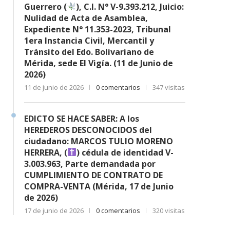
Guerrero (
), C.I. N° V-9.393.212, Juicio:
Nulidad de Acta de Asamblea,
Expediente N° 11.353-2023, Tribunal
1era Instancia Civil, Mercantil y
Tránsito del Edo. Bolivariano de
Mérida, sede El Vigía. (11 de Junio de
2026)
11 de junio de 2026
0 comentarios
347 visitas
EDICTO SE HACE SABER: A los
HEREDEROS DESCONOCIDOS del
ciudadano: MARCOS TULIO MORENO
HERRERA, (
) cédula de identidad V-
3.003.963, Parte demandada por
CUMPLIMIENTO DE CONTRATO DE
COMPRA-VENTA (Mérida, 17 de Junio
de 2026)
17 de junio de 2026
0 comentarios
320 visitas