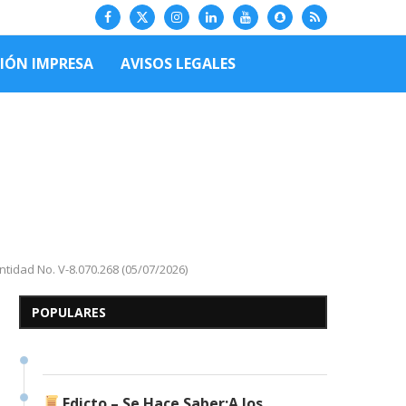
CIÓN IMPRESA
AVISOS LEGALES
Edicto – Se Hace Saber: A
tidad No. V-8.070.268 (05/07/2026)
los Herederos Conocidos y
Desconocidos del...
POPULARES
7 de mayo de 2026
0 comentarios
690 visitas
Edicto – Se Hace Saber:A los