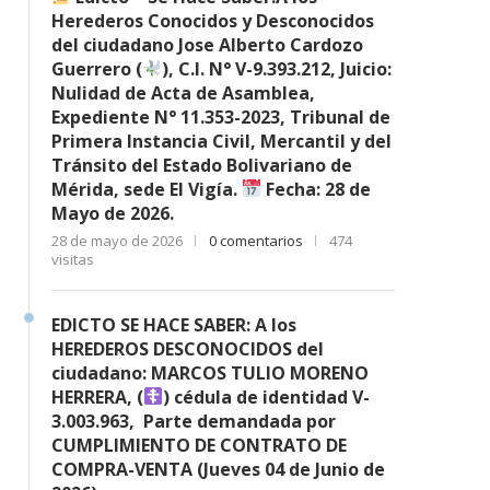
Herederos Conocidos y Desconocidos
del ciudadano Jose Alberto Cardozo
Guerrero (
), C.I. N° V-9.393.212, Juicio:
Nulidad de Acta de Asamblea,
Expediente N° 11.353-2023, Tribunal de
Primera Instancia Civil, Mercantil y del
Tránsito del Estado Bolivariano de
Mérida, sede El Vigía.
Fecha: 28 de
Mayo de 2026.
28 de mayo de 2026
0 comentarios
474
visitas
EDICTO SE HACE SABER: A los
HEREDEROS DESCONOCIDOS del
ciudadano: MARCOS TULIO MORENO
HERRERA, (
) cédula de identidad V-
3.003.963, Parte demandada por
CUMPLIMIENTO DE CONTRATO DE
COMPRA-VENTA (Jueves 04 de Junio de