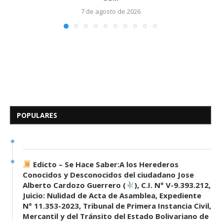
7 de agosto de 2026
Edicto – Se Hace Saber: A los
Herederos Conocidos y
Desconocidos del...
POPULARES
7 de mayo de 2026
0 comentarios
683 visitas
Edicto – Se Hace Saber:A los Herederos
Conocidos y Desconocidos del ciudadano Jose
Alberto Cardozo Guerrero (
), C.I. N° V-9.393.212,
Juicio: Nulidad de Acta de Asamblea, Expediente
N° 11.353-2023, Tribunal de Primera Instancia Civil,
Mercantil y del Tránsito del Estado Bolivariano de