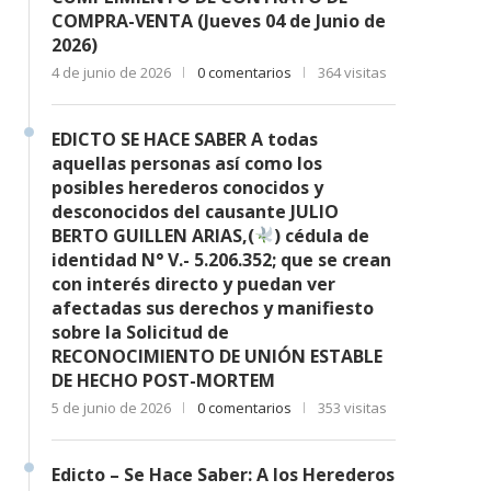
COMPRA-VENTA (Jueves 04 de Junio de
2026)
4 de junio de 2026
0 comentarios
364 visitas
EDICTO SE HACE SABER A todas
aquellas personas así como los
posibles herederos conocidos y
desconocidos del causante JULIO
BERTO GUILLEN ARIAS,(
) cédula de
identidad N° V.- 5.206.352; que se crean
con interés directo y puedan ver
afectadas sus derechos y manifiesto
sobre la Solicitud de
RECONOCIMIENTO DE UNIÓN ESTABLE
DE HECHO POST-MORTEM
5 de junio de 2026
0 comentarios
353 visitas
Edicto – Se Hace Saber: A los Herederos