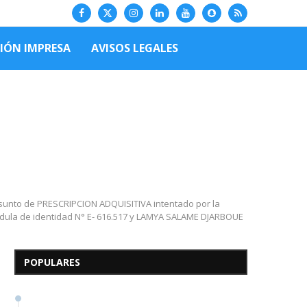
CIÓN IMPRESA
AVISOS LEGALES
asunto de PRESCRIPCION ADQUISITIVA intentado por la
Edicto – Se Hace Saber: A
edula de identidad N° E- 616.517 y LAMYA SALAME DJARBOUE
los Herederos Conocidos y
Desconocidos del...
POPULARES
7 de mayo de 2026
0 comentarios
679 visitas