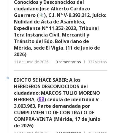
Conocidos y Desconocidos del
ciudadano Jose Alberto Cardozo
Guerrero (
), C.I. N° V-9.393.212, Juicio:
Nulidad de Acta de Asamblea,
Expediente N° 11.353-2023, Tribunal
1era Instancia Civil, Mercantil y
Tránsito del Edo. Bolivariano de
Mérida, sede El Vigía. (11 de Junio de
2026)
11 de junio de 2026
0 comentarios
332 visitas
EDICTO SE HACE SABER: A los
HEREDEROS DESCONOCIDOS del
ciudadano: MARCOS TULIO MORENO
HERRERA, (
) cédula de identidad V-
3.003.963, Parte demandada por
CUMPLIMIENTO DE CONTRATO DE
COMPRA-VENTA (Mérida, 17 de Junio
de 2026)
17 de junio de 2026
0 comentarios
306 visitas