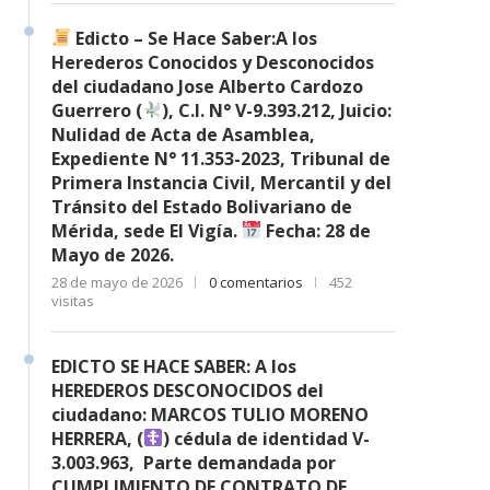
Edicto – Se Hace Saber:A los
Herederos Conocidos y Desconocidos
del ciudadano Jose Alberto Cardozo
Guerrero (
), C.I. N° V-9.393.212, Juicio:
Nulidad de Acta de Asamblea,
Expediente N° 11.353-2023, Tribunal de
Primera Instancia Civil, Mercantil y del
Tránsito del Estado Bolivariano de
Mérida, sede El Vigía.
Fecha: 28 de
Mayo de 2026.
28 de mayo de 2026
0 comentarios
452
visitas
EDICTO SE HACE SABER: A los
HEREDEROS DESCONOCIDOS del
ciudadano: MARCOS TULIO MORENO
HERRERA, (
) cédula de identidad V-
3.003.963, Parte demandada por
CUMPLIMIENTO DE CONTRATO DE