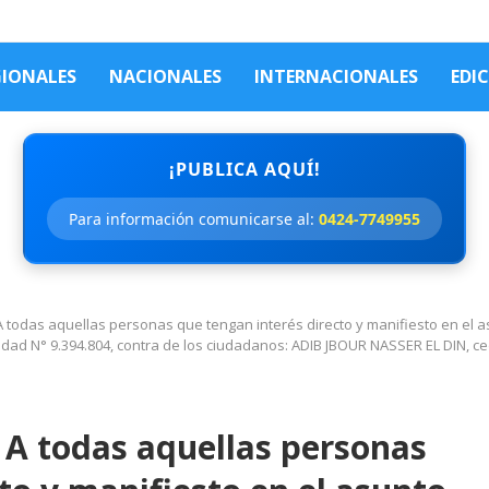
GIONALES
NACIONALES
INTERNACIONALES
EDI
¡PUBLICA AQUÍ!
Para información comunicarse al:
0424-7749955
 todas aquellas personas que tengan interés directo y manifiesto en el 
dad N° 9.394.804, contra de los ciudadanos: ADIB JBOUR NASSER EL DIN, c
A todas aquellas personas