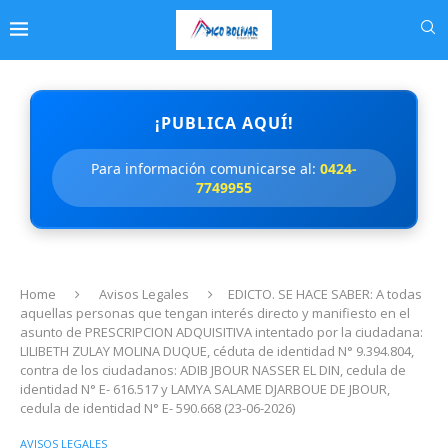
¡PUBLICA AQUÍ!
Para información comunicarse al:
0424-
7749955
Home
Avisos Legales
EDICTO. SE HACE SABER: A todas
aquellas personas que tengan interés directo y manifiesto en el
asunto de PRESCRIPCION ADQUISITIVA intentado por la ciudadana:
LILIBETH ZULAY MOLINA DUQUE, céduta de identidad N° 9.394.804,
contra de los ciudadanos: ADIB JBOUR NASSER EL DIN, cedula de
identidad N° E- 616.517 y LAMYA SALAME DJARBOUE DE JBOUR,
cedula de identidad N° E- 590.668 (23-06-2026)
AVISOS LEGALES