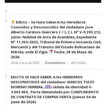
7 de mayo de 2026
0 comentarios
679 visitas
Edicto – Se Hace Saber:A los Herederos
Conocidos y Desconocidos del ciudadano Jose
Alberto Cardozo Guerrero (
), C.I. N° V-9.393.212,
Juicio: Nulidad de Acta de Asamblea, Expediente
N° 11.353-2023, Tribunal de Primera Instancia Civil,
Mercantil y del Tránsito del Estado Bolivariano de
Mérida, sede El Vigía.
Fecha: 28 de Mayo de
2026.
28 de mayo de 2026
0 comentarios
452 visitas
EDICTO SE HACE SABER: A los HEREDEROS
DESCONOCIDOS del ciudadano: MARCOS TULIO
MORENO HERRERA, (
) cédula de identidad V-
3.003.963, Parte demandada por CUMPLIMIENTO
DE CONTRATO DE COMPRA-VENTA (Jueves 04 de
Junio de 2026)