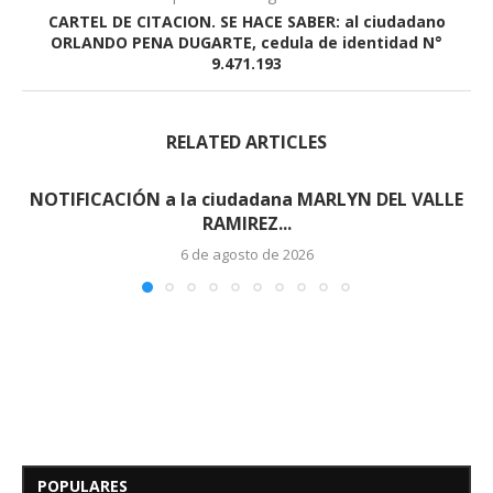
CARTEL DE CITACION. SE HACE SABER: al ciudadano
ORLANDO PENA DUGARTE, cedula de identidad N°
9.471.193
RELATED ARTICLES
NOTIFICACIÓN a la ciudadana MARLYN DEL VALLE
RAMIREZ...
6 de agosto de 2026
Edicto – Se Hace Saber: A los
Herederos Conocidos y
Desconocidos del...
POPULARES