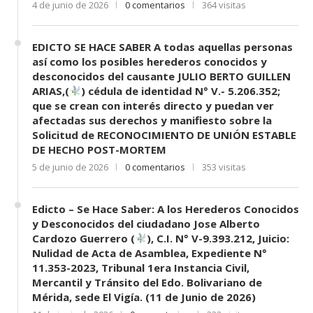
4 de junio de 2026
0 comentarios
364 visitas
EDICTO SE HACE SABER A todas aquellas personas
así como los posibles herederos conocidos y
desconocidos del causante JULIO BERTO GUILLEN
ARIAS,(
) cédula de identidad N° V.- 5.206.352;
que se crean con interés directo y puedan ver
afectadas sus derechos y manifiesto sobre la
Solicitud de RECONOCIMIENTO DE UNIÓN ESTABLE
DE HECHO POST-MORTEM
5 de junio de 2026
0 comentarios
353 visitas
Edicto – Se Hace Saber: A los Herederos Conocidos
y Desconocidos del ciudadano Jose Alberto
Cardozo Guerrero (
), C.I. N° V-9.393.212, Juicio:
Nulidad de Acta de Asamblea, Expediente N°
11.353-2023, Tribunal 1era Instancia Civil,
Mercantil y Tránsito del Edo. Bolivariano de
Mérida, sede El Vigía. (11 de Junio de 2026)