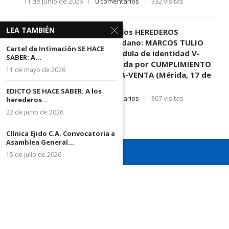
11 de junio de 2026
0 comentarios
332 visitas
LEA TAMBIÉN
EDICTO SE HACE SABER: A los HEREDEROS
DESCONOCIDOS del ciudadano: MARCOS TULIO
Cartel de Intimación SE HACE
MORENO HERRERA, (
) cédula de identidad V-
SABER: A...
3.003.963, Parte demandada por CUMPLIMIENTO
11 de mayo de 2026
DE CONTRATO DE COMPRA-VENTA (Mérida, 17 de
Junio de 2026)
EDICTO SE HACE SABER: A los
17 de junio de 2026
0 comentarios
307 visitas
herederos...
22 de junio de 2026
Clínica Ejido C.A. Convocatoria a
Asamblea General...
15 de julio de 2026
¡Recuerda seguirnos en todas nuestras redes sociales para
mantenerte informado!