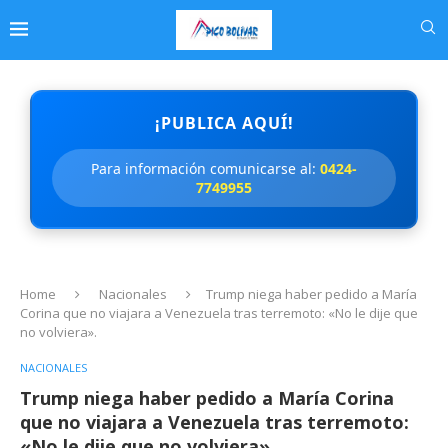
¡PUBLICA AQUÍ!
Para información comunicarse al:
0424-
7749955
Home
Nacionales
Trump niega haber pedido a María
Corina que no viajara a Venezuela tras terremoto: «No le dije que
no volviera».
NACIONALES
Trump niega haber pedido a María Corina
que no viajara a Venezuela tras terremoto:
«No le dije que no volviera».