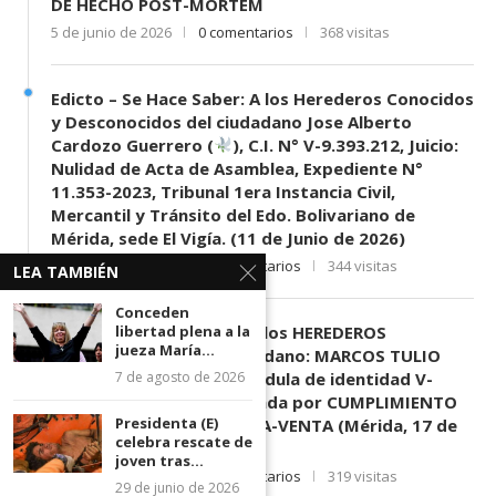
DE HECHO POST-MORTEM
5 de junio de 2026
0 comentarios
368 visitas
Edicto – Se Hace Saber: A los Herederos Conocidos
y Desconocidos del ciudadano Jose Alberto
Cardozo Guerrero (
), C.I. N° V-9.393.212, Juicio:
Nulidad de Acta de Asamblea, Expediente N°
11.353-2023, Tribunal 1era Instancia Civil,
Mercantil y Tránsito del Edo. Bolivariano de
Mérida, sede El Vigía. (11 de Junio de 2026)
11 de junio de 2026
0 comentarios
344 visitas
LEA TAMBIÉN
Conceden
EDICTO SE HACE SABER: A los HEREDEROS
libertad plena a la
jueza María...
DESCONOCIDOS del ciudadano: MARCOS TULIO
MORENO HERRERA, (
) cédula de identidad V-
7 de agosto de 2026
3.003.963, Parte demandada por CUMPLIMIENTO
Presidenta (E)
DE CONTRATO DE COMPRA-VENTA (Mérida, 17 de
celebra rescate de
Junio de 2026)
joven tras...
17 de junio de 2026
0 comentarios
319 visitas
29 de junio de 2026