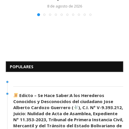
8 de agosto de 2026
Edicto – Se Hace Saber: A los
Herederos Conocidos y
Desconocidos del...
POPULARES
7 de mayo de 2026
0 comentarios
689 visitas
Edicto – Se Hace Saber:A los Herederos
Conocidos y Desconocidos del ciudadano Jose
Alberto Cardozo Guerrero (
), C.I. N° V-9.393.212,
Juicio: Nulidad de Acta de Asamblea, Expediente
N° 11.353-2023, Tribunal de Primera Instancia Civil,
Mercantil y del Tránsito del Estado Bolivariano de