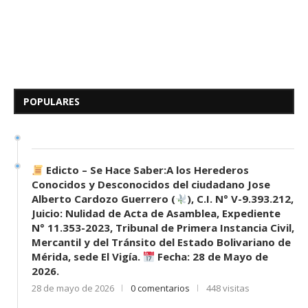
Edicto – Se Hace Saber: A los
Herederos Conocidos y
Desconocidos del...
POPULARES
7 de mayo de 2026
0 comentarios
677 visitas
Edicto – Se Hace Saber:A los Herederos
Conocidos y Desconocidos del ciudadano Jose
Alberto Cardozo Guerrero (
), C.I. N° V-9.393.212,
Juicio: Nulidad de Acta de Asamblea, Expediente
N° 11.353-2023, Tribunal de Primera Instancia Civil,
Mercantil y del Tránsito del Estado Bolivariano de
Mérida, sede El Vigía.
Fecha: 28 de Mayo de
2026.
28 de mayo de 2026
0 comentarios
448 visitas