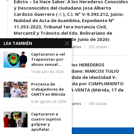
Edicto – Se Hace Saber: A los Herederos Conocidos
y Desconocidos del ciudadano Jose Alberto
Cardozo Guerrero (
), C.I. N° V-9.393.212, Juicio:
Nulidad de Acta de Asamblea, Expediente N°
11.353-2023, Tribunal 1era Instancia Civil,
Mercantil y Tránsito del Edo. Bolivariano de
Mérida, sede El Vigía. (11 de Junio de 2026)
LEA TAMBIÉN
11 de junio de 2026
0 comentarios
332 visitas
Capturaron a «el
Trapecista» por
abuso sexual...
EDICTO SE HACE SABER: A los HEREDEROS
DESCONOCIDOS del ciudadano: MARCOS TULIO
16 de julio de 2026
MORENO HERRERA, (
) cédula de identidad V-
3.003.963, Parte demandada por CUMPLIMIENTO
Protesta de
trabajadores de
DE CONTRATO DE COMPRA-VENTA (Mérida, 17 de
CANTV en Mérida
Junio de 2026)
6 de agosto de 2026
17 de junio de 2026
0 comentarios
305 visitas
Capturaron a
cuatro sujetos
golpear y
apuñalar...