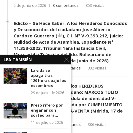
5 de junio de 2026
0 comentarios
353 visitas
Edicto – Se Hace Saber: A los Herederos Conocidos
y Desconocidos del ciudadano Jose Alberto
Cardozo Guerrero (
), C.I. N° V-9.393.212, Juicio:
Nulidad de Acta de Asamblea, Expediente N°
11.353-2023, Tribunal 1era Instancia Civil,
Mercantil y Tránsito del Edo. Bolivariano de
LEA TAMBIÉN
Mérida, sede El Vigía. (11 de Junio de 2026)
11 de junio de 2026
0 comentarios
332 visitas
La vida se
apaga tras
120 horas bajo los
EDICTO SE HACE SABER: A los HEREDEROS
escombros
DESCONOCIDOS del ciudadano: MARCOS TULIO
29 de junio de 2026
MORENO HERRERA, (
) cédula de identidad V-
3.003.963, Parte demandada por CUMPLIMIENTO
Preso rifero por
engañar con
DE CONTRATO DE COMPRA-VENTA (Mérida, 17 de
sorteo para...
Junio de 2026)
11 de julio de 2026
17 de junio de 2026
0 comentarios
306 visitas