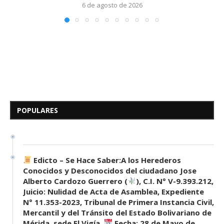
6 de agosto de 2026
Edicto – Se Hace Saber: A los
Herederos Conocidos y
Desconocidos del...
POPULARES
7 de mayo de 2026
0 comentarios
679 visitas
Edicto – Se Hace Saber:A los Herederos
Conocidos y Desconocidos del ciudadano Jose
Alberto Cardozo Guerrero (
), C.I. N° V-9.393.212,
Juicio: Nulidad de Acta de Asamblea, Expediente
N° 11.353-2023, Tribunal de Primera Instancia Civil,
Mercantil y del Tránsito del Estado Bolivariano de
Mérida, sede El Vigía.
Fecha: 28 de Mayo de