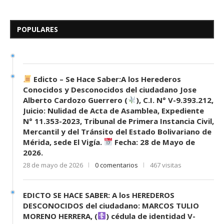
Edicto – Se Hace Saber: A los
Herederos Conocidos y
Desconocidos del...
POPULARES
7 de mayo de 2026
0 comentarios
688 visitas
Edicto – Se Hace Saber:A los Herederos
Conocidos y Desconocidos del ciudadano Jose
Alberto Cardozo Guerrero (
), C.I. N° V-9.393.212,
Juicio: Nulidad de Acta de Asamblea, Expediente
N° 11.353-2023, Tribunal de Primera Instancia Civil,
Mercantil y del Tránsito del Estado Bolivariano de
Mérida, sede El Vigía.
Fecha: 28 de Mayo de
2026.
28 de mayo de 2026
0 comentarios
467 visitas
EDICTO SE HACE SABER: A los HEREDEROS
DESCONOCIDOS del ciudadano: MARCOS TULIO
MORENO HERRERA, (
) cédula de identidad V-