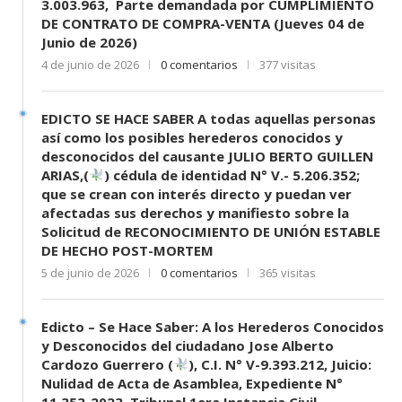
3.003.963, Parte demandada por CUMPLIMIENTO
DE CONTRATO DE COMPRA-VENTA (Jueves 04 de
Junio de 2026)
4 de junio de 2026
0 comentarios
377 visitas
EDICTO SE HACE SABER A todas aquellas personas
así como los posibles herederos conocidos y
desconocidos del causante JULIO BERTO GUILLEN
ARIAS,(
) cédula de identidad N° V.- 5.206.352;
que se crean con interés directo y puedan ver
afectadas sus derechos y manifiesto sobre la
Solicitud de RECONOCIMIENTO DE UNIÓN ESTABLE
DE HECHO POST-MORTEM
5 de junio de 2026
0 comentarios
365 visitas
Edicto – Se Hace Saber: A los Herederos Conocidos
y Desconocidos del ciudadano Jose Alberto
Cardozo Guerrero (
), C.I. N° V-9.393.212, Juicio:
Nulidad de Acta de Asamblea, Expediente N°
11.353-2023, Tribunal 1era Instancia Civil,