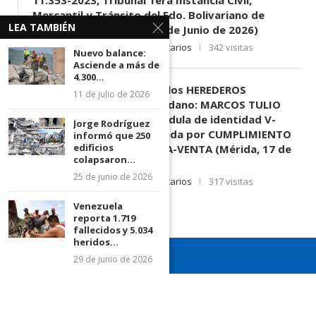
Mercantil y Tránsito del Edo. Bolivariano de
LEA TAMBIÉN
Mérida, sede El Vigía. (11 de Junio de 2026)
11 de junio de 2026
0 comentarios
342 visitas
Nuevo balance:
Asciende a más de
4.300...
EDICTO SE HACE SABER: A los HEREDEROS
11 de julio de 2026
DESCONOCIDOS del ciudadano: MARCOS TULIO
MORENO HERRERA, (
) cédula de identidad V-
Jorge Rodríguez
3.003.963, Parte demandada por CUMPLIMIENTO
informó que 250
edificios
DE CONTRATO DE COMPRA-VENTA (Mérida, 17 de
colapsaron...
Junio de 2026)
25 de junio de 2026
17 de junio de 2026
0 comentarios
317 visitas
Venezuela
reporta 1.719
fallecidos y 5.034
heridos...
29 de junio de 2026
¡Recuerda seguirnos en todas nuestras redes sociales para