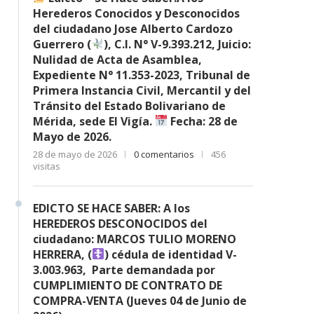
Herederos Conocidos y Desconocidos
del ciudadano Jose Alberto Cardozo
Guerrero (
), C.I. N° V-9.393.212, Juicio:
Nulidad de Acta de Asamblea,
Expediente N° 11.353-2023, Tribunal de
Primera Instancia Civil, Mercantil y del
Tránsito del Estado Bolivariano de
Mérida, sede El Vigía.
Fecha: 28 de
Mayo de 2026.
28 de mayo de 2026
0 comentarios
456
visitas
EDICTO SE HACE SABER: A los
HEREDEROS DESCONOCIDOS del
ciudadano: MARCOS TULIO MORENO
HERRERA, (
) cédula de identidad V-
3.003.963, Parte demandada por
CUMPLIMIENTO DE CONTRATO DE
COMPRA-VENTA (Jueves 04 de Junio de