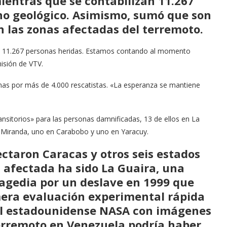
mientras que se contabilizan 11.267
no geológico. Asimismo, sumó que son
 las zonas afectadas del terremoto.
das, 11.267 personas heridas. Estamos contando al momento
isión de VTV.
as por más de 4.000 rescatistas. «La esperanza se mantiene
itorios» para las personas damnificadas, 13 de ellos en La
n Miranda, uno en Carabobo y uno en Yaracuy.
ectaron Caracas y otros seis estados
s afectada ha sido La Guaira, una
ragedia por un deslave en 1999 que
mera evaluación experimental rápida
ial estadounidense NASA con imágenes
 terremoto en Venezuela podría haber