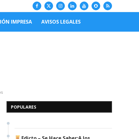
CIÓN IMPRESA
AVISOS LEGALES
Edicto – Se Hace Saber: A
os
los Herederos Conocidos y
Desconocidos del...
POPULARES
7 de mayo de 2026
0 comentarios
683 visitas
Edicto – Se Hace Saber:A los