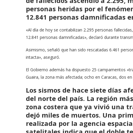
de
fallecidos
ascendió a 2.295, 
personas heridas por el fenóme
12.841 personas damnificadas en
«Al día de hoy se contabilizan 2.295 personas falleci
12.841 personas damnificadas», declaró durante transm
Asimismo, señaló que han sido rescatadas 6.461 person
intacta», aseguró.
El Gobierno además ha dispuesto 25 campamentos «trans
Guaira, la zona más afectada; ocho en Caracas, dos e
Los sismos de hace siete días af
del norte del país. La región má
zona costera que ya vivió una t
dejó miles de muertos. Una pri
realizada por la agencia espac
satelitales indica que el doble