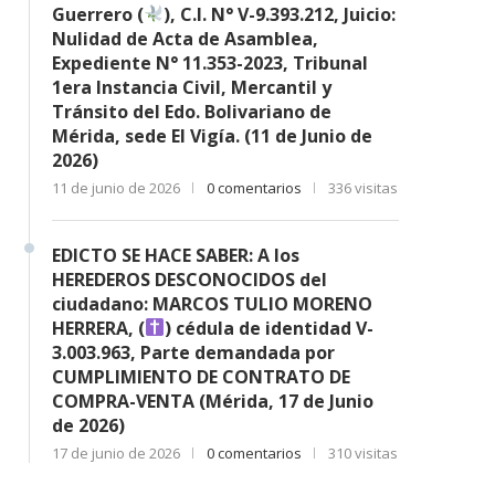
Guerrero (
), C.I. N° V-9.393.212, Juicio:
Nulidad de Acta de Asamblea,
Expediente N° 11.353-2023, Tribunal
1era Instancia Civil, Mercantil y
Tránsito del Edo. Bolivariano de
Mérida, sede El Vigía. (11 de Junio de
2026)
11 de junio de 2026
0 comentarios
336 visitas
EDICTO SE HACE SABER: A los
HEREDEROS DESCONOCIDOS del
ciudadano: MARCOS TULIO MORENO
HERRERA, (
) cédula de identidad V-
3.003.963, Parte demandada por
CUMPLIMIENTO DE CONTRATO DE
COMPRA-VENTA (Mérida, 17 de Junio
de 2026)
17 de junio de 2026
0 comentarios
310 visitas