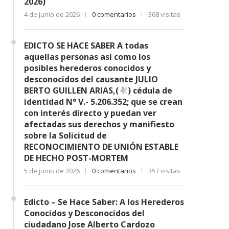
2026)
4 de junio de 2026
0 comentarios
368 visitas
EDICTO SE HACE SABER A todas
aquellas personas así como los
posibles herederos conocidos y
desconocidos del causante JULIO
BERTO GUILLEN ARIAS,(
) cédula de
identidad N° V.- 5.206.352; que se crean
con interés directo y puedan ver
afectadas sus derechos y manifiesto
sobre la Solicitud de
RECONOCIMIENTO DE UNIÓN ESTABLE
DE HECHO POST-MORTEM
5 de junio de 2026
0 comentarios
357 visitas
Edicto – Se Hace Saber: A los Herederos
Conocidos y Desconocidos del
ciudadano Jose Alberto Cardozo