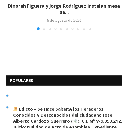
Dinorah Figuera y Jorge Rodríguez instalan mesa
de...
6 de agosto de 2026
Edicto – Se Hace Saber: A los
Herederos Conocidos y
Desconocidos del...
POPULARES
7 de mayo de 2026
0 comentarios
679 visitas
Edicto – Se Hace Saber:A los Herederos
Conocidos y Desconocidos del ciudadano Jose
Alberto Cardozo Guerrero (
), C.I. N° V-9.393.212,
Juicio: Nulidad de Acta de Asamblea, Expediente