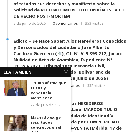
afectadas sus derechos y manifiesto sobre la
Solicitud de RECONOCIMIENTO DE UNIÓN ESTABLE
DE HECHO POST-MORTEM
5 de junio de 2026
0 comentarios
353 visitas
Edicto – Se Hace Saber: A los Herederos Conocidos
y Desconocidos del ciudadano Jose Alberto
Cardozo Guerrero (
), C.I. N° V-9.393.212, Juicio:
Nulidad de Acta de Asamblea, Expediente N°
11.353-2023, Tribunal 1era Instancia Civil,
Mercantil y Tránsito del Edo. Bolivariano de
LEA TAMBIÉN
Mérida, sede El Vigía. (11 de Junio de 2026)
Trump afirma que
11 de junio de 2026
0 comentarios
332 visitas
EE.UU. y
Venezuela
mantienen...
EDICTO SE HACE SABER: A los HEREDEROS
22 de julio de 2026
DESCONOCIDOS del ciudadano: MARCOS TULIO
MORENO HERRERA, (
) cédula de identidad V-
Machado exige
3.003.963, Parte demandada por CUMPLIMIENTO
resultados
concretos en el
DE CONTRATO DE COMPRA-VENTA (Mérida, 17 de