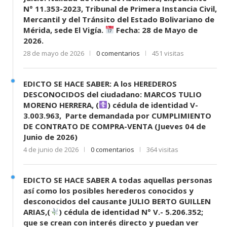
N° 11.353-2023, Tribunal de Primera Instancia Civil,
Mercantil y del Tránsito del Estado Bolivariano de
Mérida, sede El Vigía.
Fecha: 28 de Mayo de
2026.
28 de mayo de 2026
0 comentarios
451 visitas
EDICTO SE HACE SABER: A los HEREDEROS
DESCONOCIDOS del ciudadano: MARCOS TULIO
MORENO HERRERA, (
) cédula de identidad V-
3.003.963, Parte demandada por CUMPLIMIENTO
DE CONTRATO DE COMPRA-VENTA (Jueves 04 de
Junio de 2026)
4 de junio de 2026
0 comentarios
364 visitas
EDICTO SE HACE SABER A todas aquellas personas
así como los posibles herederos conocidos y
desconocidos del causante JULIO BERTO GUILLEN
ARIAS,(
) cédula de identidad N° V.- 5.206.352;
que se crean con interés directo y puedan ver