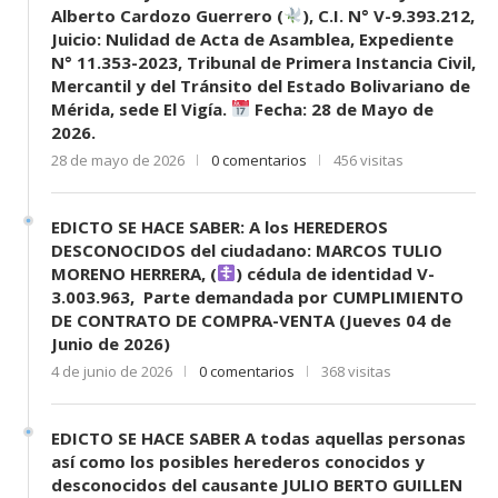
Alberto Cardozo Guerrero (
), C.I. N° V-9.393.212,
Juicio: Nulidad de Acta de Asamblea, Expediente
N° 11.353-2023, Tribunal de Primera Instancia Civil,
Mercantil y del Tránsito del Estado Bolivariano de
Mérida, sede El Vigía.
Fecha: 28 de Mayo de
2026.
28 de mayo de 2026
0 comentarios
456 visitas
EDICTO SE HACE SABER: A los HEREDEROS
DESCONOCIDOS del ciudadano: MARCOS TULIO
MORENO HERRERA, (
) cédula de identidad V-
3.003.963, Parte demandada por CUMPLIMIENTO
DE CONTRATO DE COMPRA-VENTA (Jueves 04 de
Junio de 2026)
4 de junio de 2026
0 comentarios
368 visitas
EDICTO SE HACE SABER A todas aquellas personas
así como los posibles herederos conocidos y
desconocidos del causante JULIO BERTO GUILLEN