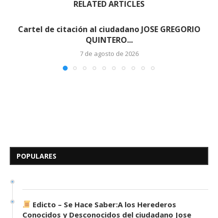
RELATED ARTICLES
Cartel de citación al ciudadano JOSE GREGORIO
QUINTERO...
7 de agosto de 2026
Edicto – Se Hace Saber: A los
Herederos Conocidos y
Desconocidos del...
POPULARES
7 de mayo de 2026
0 comentarios
683 visitas
Edicto – Se Hace Saber:A los Herederos
Conocidos y Desconocidos del ciudadano Jose