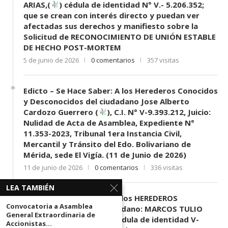
ARIAS,(
) cédula de identidad N° V.- 5.206.352;
que se crean con interés directo y puedan ver
afectadas sus derechos y manifiesto sobre la
Solicitud de RECONOCIMIENTO DE UNIÓN ESTABLE
DE HECHO POST-MORTEM
5 de junio de 2026
0 comentarios
357 visitas
Edicto – Se Hace Saber: A los Herederos Conocidos
y Desconocidos del ciudadano Jose Alberto
Cardozo Guerrero (
), C.I. N° V-9.393.212, Juicio:
Nulidad de Acta de Asamblea, Expediente N°
11.353-2023, Tribunal 1era Instancia Civil,
Mercantil y Tránsito del Edo. Bolivariano de
Mérida, sede El Vigía. (11 de Junio de 2026)
11 de junio de 2026
0 comentarios
336 visitas
LEA TAMBIÉN
EDICTO SE HACE SABER: A los HEREDEROS
Convocatoria a Asamblea
DESCONOCIDOS del ciudadano: MARCOS TULIO
General Extraordinaria de
MORENO HERRERA, (
) cédula de identidad V-
Accionistas...