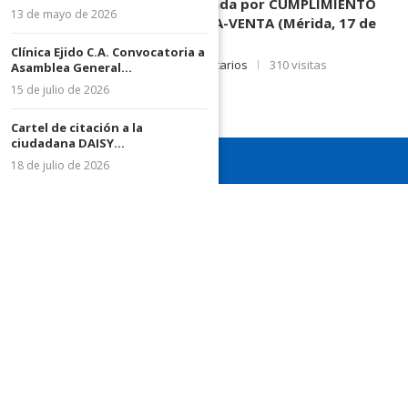
3.003.963, Parte demandada por CUMPLIMIENTO
13 de mayo de 2026
DE CONTRATO DE COMPRA-VENTA (Mérida, 17 de
Junio de 2026)
Clínica Ejido C.A. Convocatoria a
17 de junio de 2026
0 comentarios
310 visitas
Asamblea General...
15 de julio de 2026
Cartel de citación a la
ciudadana DAISY...
18 de julio de 2026
¡Recuerda seguirnos en todas nuestras redes sociales para
mantenerte informado!
¡Somos el diario de todos!