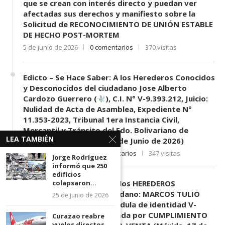
que se crean con interés directo y puedan ver
afectadas sus derechos y manifiesto sobre la
Solicitud de RECONOCIMIENTO DE UNIÓN ESTABLE
DE HECHO POST-MORTEM
5 de junio de 2026
0 comentarios
370 visitas
Edicto – Se Hace Saber: A los Herederos Conocidos
y Desconocidos del ciudadano Jose Alberto
Cardozo Guerrero (
), C.I. N° V-9.393.212, Juicio:
Nulidad de Acta de Asamblea, Expediente N°
11.353-2023, Tribunal 1era Instancia Civil,
Mercantil y Tránsito del Edo. Bolivariano de
LEA TAMBIÉN
Mérida, sede El Vigía. (11 de Junio de 2026)
11 de junio de 2026
0 comentarios
347 visitas
Jorge Rodríguez
informó que 250
edificios
colapsaron...
EDICTO SE HACE SABER: A los HEREDEROS
DESCONOCIDOS del ciudadano: MARCOS TULIO
25 de junio de 2026
MORENO HERRERA, (
) cédula de identidad V-
3.003.963, Parte demandada por CUMPLIMIENTO
Curazao reabre
vuelos directos