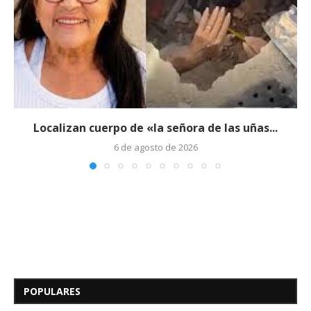
Localizan cuerpo de «la señora de las uñas...
6 de agosto de 2026
Edicto – Se Hace Saber: A los
Herederos Conocidos y
Desconocidos del...
POPULARES
7 de mayo de 2026
0 comentarios
679 visitas