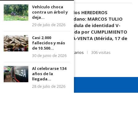
Vehículo choca
contra un árbol y
EDICTO SE HACE SABER: A los HEREDEROS
deja...
DESCONOCIDOS del ciudadano: MARCOS TULIO
29 de julio de 2026
MORENO HERRERA, (
) cédula de identidad V-
3.003.963, Parte demandada por CUMPLIMIENTO
Casi 2.000
DE CONTRATO DE COMPRA-VENTA (Mérida, 17 de
fallecidos y más
Junio de 2026)
de 10.500...
17 de junio de 2026
0 comentarios
306 visitas
30 de junio de 2026
Al celebrarse 134
años de la
llegada...
28 de julio de 2026
¡Recuerda seguirnos en todas nuestras redes sociales para
mantenerte informado!