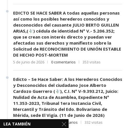
EDICTO SE HACE SABER A todas aquellas personas
así como los posibles herederos conocidos y
desconocidos del causante JULIO BERTO GUILLEN
ARIAS,(
) cédula de identidad N° V.- 5.206.352;
que se crean con interés directo y puedan ver
afectadas sus derechos y manifiesto sobre la
Solicitud de RECONOCIMIENTO DE UNIÓN ESTABLE
DE HECHO POST-MORTEM
5 de junio de 2026
0 comentarios
353 visitas
Edicto – Se Hace Saber: A los Herederos Conocidos
y Desconocidos del ciudadano Jose Alberto
Cardozo Guerrero (
), C.I. N° V-9.393.212, Juicio:
Nulidad de Acta de Asamblea, Expediente N°
11.353-2023, Tribunal 1era Instancia Civil,
Mercantil y Tránsito del Edo. Bolivariano de
Mérida, sede El Vigía. (11 de Junio de 2026)
11 de junio de 2026
0 comentarios
332 visitas
LEA TAMBIÉN