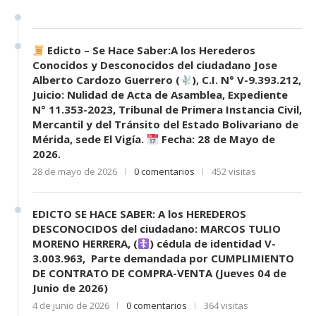
Edicto – Se Hace Saber:A los Herederos
Conocidos y Desconocidos del ciudadano Jose
Alberto Cardozo Guerrero (
), C.I. N° V-9.393.212,
Juicio: Nulidad de Acta de Asamblea, Expediente
N° 11.353-2023, Tribunal de Primera Instancia Civil,
Mercantil y del Tránsito del Estado Bolivariano de
Mérida, sede El Vigía.
Fecha: 28 de Mayo de
2026.
28 de mayo de 2026
0 comentarios
452 visitas
EDICTO SE HACE SABER: A los HEREDEROS
DESCONOCIDOS del ciudadano: MARCOS TULIO
MORENO HERRERA, (
) cédula de identidad V-
3.003.963, Parte demandada por CUMPLIMIENTO
DE CONTRATO DE COMPRA-VENTA (Jueves 04 de
Junio de 2026)
4 de junio de 2026
0 comentarios
364 visitas