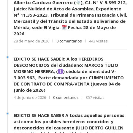
Alberto Cardozo Guerrero (
), C.I. N° V-9.393.212,
Juicio: Nulidad de Acta de Asamblea, Expediente
N° 11.353-2023, Tribunal de Primera Instancia Civil,
Mercantil y del Tránsito del Estado Bolivariano de
Mérida, sede El Vigía.
Fecha: 28 de Mayo de
2026.
28 de mayo de 2026
0 comentarios
443 visitas
EDICTO SE HACE SABER: A los HEREDEROS
DESCONOCIDOS del ciudadano: MARCOS TULIO
MORENO HERRERA, (
) cédula de identidad V-
3.003.963, Parte demandada por CUMPLIMIENTO
DE CONTRATO DE COMPRA-VENTA (Jueves 04 de
Junio de 2026)
4 de junio de 2026
0 comentarios
357 visitas
EDICTO SE HACE SABER A todas aquellas personas
así como los posibles herederos conocidos y
desconocidos del causante JULIO BERTO GUILLEN