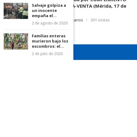
Salvaje golpiza a
DE CONTRATO DE COMPRA-VENTA (Mérida, 17 de
un inocente
Junio de 2026)
empaña el...
17 de junio de 2026
0 comentarios
301 visitas
2 de agosto de 2026
Familias enteras
murieron bajo los
escombros: el...
2 de julio de 2026
¡Recuerda seguirnos en todas nuestras redes sociales para
mantenerte informado!
¡Somos el diario de todos!