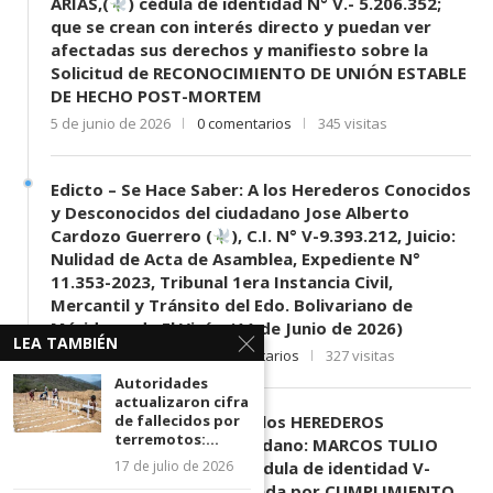
ARIAS,(
) cédula de identidad N° V.- 5.206.352;
que se crean con interés directo y puedan ver
afectadas sus derechos y manifiesto sobre la
Solicitud de RECONOCIMIENTO DE UNIÓN ESTABLE
DE HECHO POST-MORTEM
5 de junio de 2026
0 comentarios
345 visitas
Edicto – Se Hace Saber: A los Herederos Conocidos
y Desconocidos del ciudadano Jose Alberto
Cardozo Guerrero (
), C.I. N° V-9.393.212, Juicio:
Nulidad de Acta de Asamblea, Expediente N°
11.353-2023, Tribunal 1era Instancia Civil,
Mercantil y Tránsito del Edo. Bolivariano de
Mérida, sede El Vigía. (11 de Junio de 2026)
LEA TAMBIÉN
11 de junio de 2026
0 comentarios
327 visitas
Autoridades
actualizaron cifra
de fallecidos por
EDICTO SE HACE SABER: A los HEREDEROS
terremotos:...
DESCONOCIDOS del ciudadano: MARCOS TULIO
17 de julio de 2026
MORENO HERRERA, (
) cédula de identidad V-
3.003.963, Parte demandada por CUMPLIMIENTO