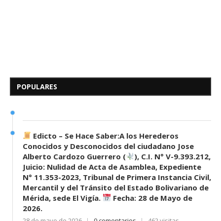
Edicto – Se Hace Saber: A los
Herederos Conocidos y
Desconocidos del...
POPULARES
7 de mayo de 2026
0 comentarios
685 visitas
Edicto – Se Hace Saber:A los Herederos
Conocidos y Desconocidos del ciudadano Jose
Alberto Cardozo Guerrero (
), C.I. N° V-9.393.212,
Juicio: Nulidad de Acta de Asamblea, Expediente
N° 11.353-2023, Tribunal de Primera Instancia Civil,
Mercantil y del Tránsito del Estado Bolivariano de
Mérida, sede El Vigía.
Fecha: 28 de Mayo de
2026.
28 de mayo de 2026
0 comentarios
462 visitas