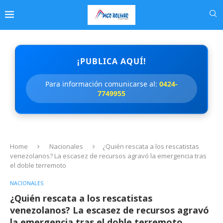
¡PUBLICA AQUÍ!
Para información comunicarse al:
0424-
7749955
Home
Nacionales
¿Quién rescata a los rescatistas
venezolanos? La escasez de recursos agravó la emergencia tras
el doble terremoto
NACIONALES
¿Quién rescata a los rescatistas
venezolanos? La escasez de recursos agravó
la emergencia tras el doble terremoto