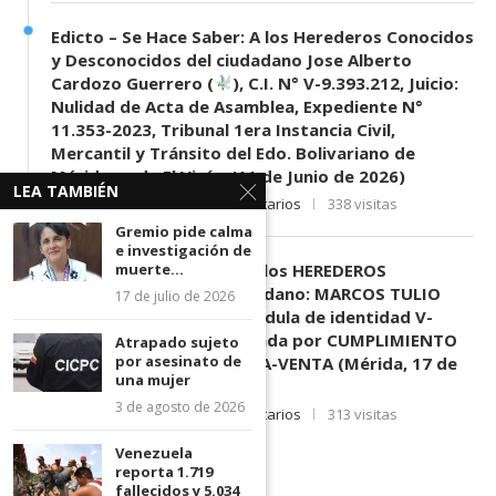
Edicto – Se Hace Saber: A los Herederos Conocidos
y Desconocidos del ciudadano Jose Alberto
Cardozo Guerrero (
), C.I. N° V-9.393.212, Juicio:
Nulidad de Acta de Asamblea, Expediente N°
11.353-2023, Tribunal 1era Instancia Civil,
Mercantil y Tránsito del Edo. Bolivariano de
Mérida, sede El Vigía. (11 de Junio de 2026)
LEA TAMBIÉN
11 de junio de 2026
0 comentarios
338 visitas
Gremio pide calma
e investigación de
EDICTO SE HACE SABER: A los HEREDEROS
muerte...
DESCONOCIDOS del ciudadano: MARCOS TULIO
17 de julio de 2026
MORENO HERRERA, (
) cédula de identidad V-
3.003.963, Parte demandada por CUMPLIMIENTO
Atrapado sujeto
por asesinato de
DE CONTRATO DE COMPRA-VENTA (Mérida, 17 de
una mujer
Junio de 2026)
3 de agosto de 2026
17 de junio de 2026
0 comentarios
313 visitas
Venezuela
reporta 1.719
fallecidos y 5.034