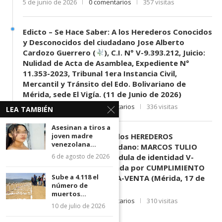
5 de junio de 2026
0 comentarios
357 visitas
Edicto – Se Hace Saber: A los Herederos Conocidos
y Desconocidos del ciudadano Jose Alberto
Cardozo Guerrero (
), C.I. N° V-9.393.212, Juicio:
Nulidad de Acta de Asamblea, Expediente N°
11.353-2023, Tribunal 1era Instancia Civil,
Mercantil y Tránsito del Edo. Bolivariano de
Mérida, sede El Vigía. (11 de Junio de 2026)
11 de junio de 2026
0 comentarios
336 visitas
LEA TAMBIÉN
Asesinan a tiros a
EDICTO SE HACE SABER: A los HEREDEROS
joven madre
venezolana...
DESCONOCIDOS del ciudadano: MARCOS TULIO
MORENO HERRERA, (
) cédula de identidad V-
6 de agosto de 2026
3.003.963, Parte demandada por CUMPLIMIENTO
Sube a 4.118 el
DE CONTRATO DE COMPRA-VENTA (Mérida, 17 de
número de
Junio de 2026)
muertos...
17 de junio de 2026
0 comentarios
310 visitas
10 de julio de 2026