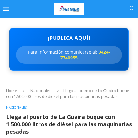
¡PUBLICA AQUÍ!
Para información comunicarse al:
0424-
7749955
Home
Nacionales
Llega al puerto de La Guaira buque
con 1.500.000 litros de diésel para las maquinarias pesadas
NACIONALES
Llega al puerto de La Guaira buque con
1.500.000 litros de diésel para las maquinarias
pesadas