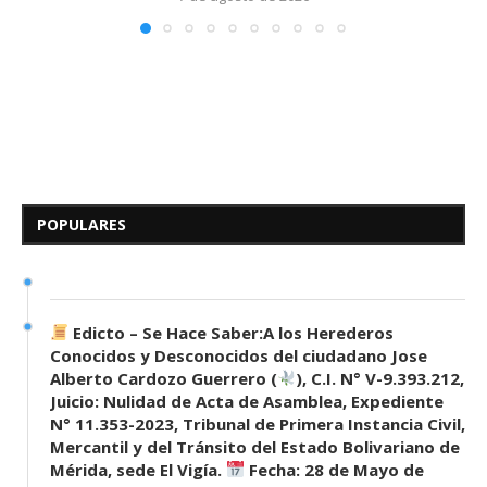
Edicto – Se Hace Saber: A los
Herederos Conocidos y
Desconocidos del...
POPULARES
7 de mayo de 2026
0 comentarios
683 visitas
Edicto – Se Hace Saber:A los Herederos
Conocidos y Desconocidos del ciudadano Jose
Alberto Cardozo Guerrero (
), C.I. N° V-9.393.212,
Juicio: Nulidad de Acta de Asamblea, Expediente
N° 11.353-2023, Tribunal de Primera Instancia Civil,
Mercantil y del Tránsito del Estado Bolivariano de
Mérida, sede El Vigía.
Fecha: 28 de Mayo de