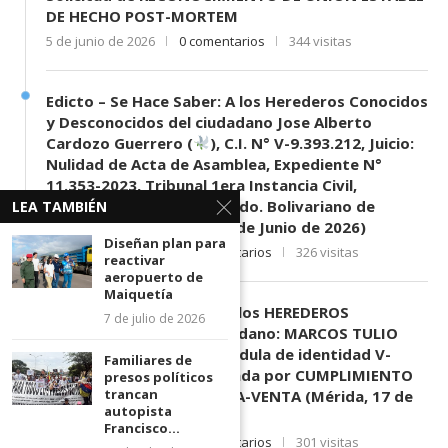
DE HECHO POST-MORTEM
5 de junio de 2026
0 comentarios
344 visitas
Edicto – Se Hace Saber: A los Herederos Conocidos
y Desconocidos del ciudadano Jose Alberto
Cardozo Guerrero (
), C.I. N° V-9.393.212, Juicio:
Nulidad de Acta de Asamblea, Expediente N°
11.353-2023, Tribunal 1era Instancia Civil,
Mercantil y Tránsito del Edo. Bolivariano de
LEA TAMBIÉN
Mérida, sede El Vigía. (11 de Junio de 2026)
Diseñan plan para
11 de junio de 2026
0 comentarios
326 visitas
reactivar
aeropuerto de
Maiquetía
EDICTO SE HACE SABER: A los HEREDEROS
7 de julio de 2026
DESCONOCIDOS del ciudadano: MARCOS TULIO
MORENO HERRERA, (
) cédula de identidad V-
Familiares de
3.003.963, Parte demandada por CUMPLIMIENTO
presos políticos
trancan
DE CONTRATO DE COMPRA-VENTA (Mérida, 17 de
autopista
Junio de 2026)
Francisco...
17 de junio de 2026
0 comentarios
301 visitas