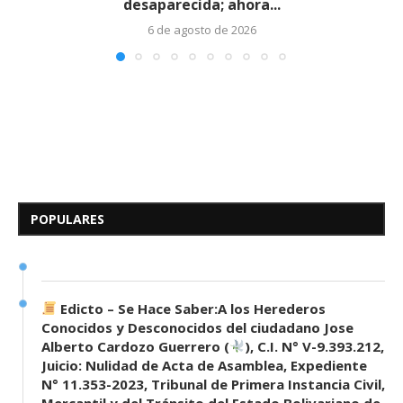
desaparecida; ahora...
6 de agosto de 2026
Edicto – Se Hace Saber: A los
Herederos Conocidos y
Desconocidos del...
POPULARES
7 de mayo de 2026
0 comentarios
674 visitas
Edicto – Se Hace Saber:A los Herederos
Conocidos y Desconocidos del ciudadano Jose
Alberto Cardozo Guerrero (
), C.I. N° V-9.393.212,
Juicio: Nulidad de Acta de Asamblea, Expediente
N° 11.353-2023, Tribunal de Primera Instancia Civil,
Mercantil y del Tránsito del Estado Bolivariano de