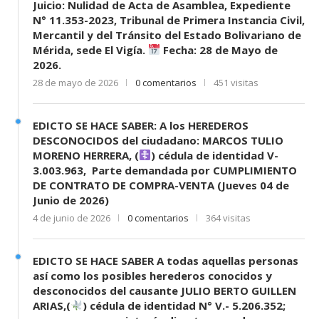
Juicio: Nulidad de Acta de Asamblea, Expediente
N° 11.353-2023, Tribunal de Primera Instancia Civil,
Mercantil y del Tránsito del Estado Bolivariano de
Mérida, sede El Vigía.
Fecha: 28 de Mayo de
2026.
28 de mayo de 2026
0 comentarios
451 visitas
EDICTO SE HACE SABER: A los HEREDEROS
DESCONOCIDOS del ciudadano: MARCOS TULIO
MORENO HERRERA, (
) cédula de identidad V-
3.003.963, Parte demandada por CUMPLIMIENTO
DE CONTRATO DE COMPRA-VENTA (Jueves 04 de
Junio de 2026)
4 de junio de 2026
0 comentarios
364 visitas
EDICTO SE HACE SABER A todas aquellas personas
así como los posibles herederos conocidos y
desconocidos del causante JULIO BERTO GUILLEN
ARIAS,(
) cédula de identidad N° V.- 5.206.352;