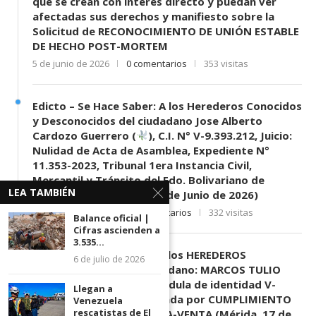
que se crean con interés directo y puedan ver
afectadas sus derechos y manifiesto sobre la
Solicitud de RECONOCIMIENTO DE UNIÓN ESTABLE
DE HECHO POST-MORTEM
5 de junio de 2026
0 comentarios
353 visitas
Edicto – Se Hace Saber: A los Herederos Conocidos
y Desconocidos del ciudadano Jose Alberto
Cardozo Guerrero (
), C.I. N° V-9.393.212, Juicio:
Nulidad de Acta de Asamblea, Expediente N°
11.353-2023, Tribunal 1era Instancia Civil,
Mercantil y Tránsito del Edo. Bolivariano de
LEA TAMBIÉN
Mérida, sede El Vigía. (11 de Junio de 2026)
11 de junio de 2026
0 comentarios
332 visitas
Balance oficial |
Cifras ascienden a
3.535...
EDICTO SE HACE SABER: A los HEREDEROS
6 de julio de 2026
DESCONOCIDOS del ciudadano: MARCOS TULIO
MORENO HERRERA, (
) cédula de identidad V-
Llegan a
3.003.963, Parte demandada por CUMPLIMIENTO
Venezuela
rescatistas de El
DE CONTRATO DE COMPRA-VENTA (Mérida, 17 de