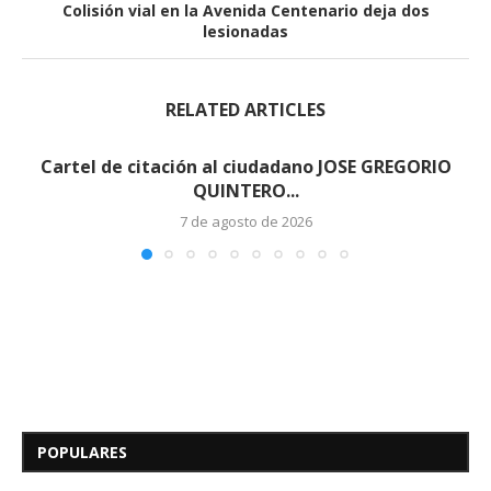
Colisión vial en la Avenida Centenario deja dos
lesionadas
RELATED ARTICLES
Cartel de citación al ciudadano JOSE GREGORIO
QUINTERO...
7 de agosto de 2026
Edicto – Se Hace Saber: A los
Herederos Conocidos y
Desconocidos del...
POPULARES
7 de mayo de 2026
0 comentarios
685 visitas