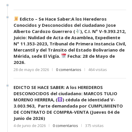
Edicto – Se Hace Saber:A los Herederos
Conocidos y Desconocidos del ciudadano Jose
Alberto Cardozo Guerrero (
), C.I. N° V-9.393.212,
Juicio: Nulidad de Acta de Asamblea, Expediente
N° 11.353-2023, Tribunal de Primera Instancia Civil,
Mercantil y del Tránsito del Estado Bolivariano de
Mérida, sede El Vigía.
Fecha: 28 de Mayo de
2026.
28 de mayo de 2026
0 comentarios
464 visitas
EDICTO SE HACE SABER: A los HEREDEROS
DESCONOCIDOS del ciudadano: MARCOS TULIO
MORENO HERRERA, (
) cédula de identidad V-
3.003.963, Parte demandada por CUMPLIMIENTO
DE CONTRATO DE COMPRA-VENTA (Jueves 04 de
Junio de 2026)
4 de junio de 2026
0 comentarios
375 visitas