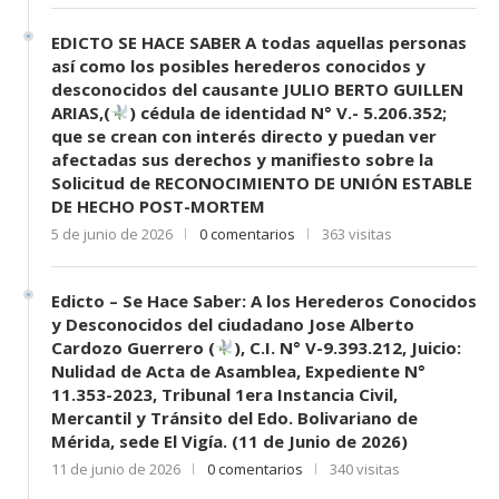
EDICTO SE HACE SABER A todas aquellas personas
así como los posibles herederos conocidos y
desconocidos del causante JULIO BERTO GUILLEN
ARIAS,(
) cédula de identidad N° V.- 5.206.352;
que se crean con interés directo y puedan ver
afectadas sus derechos y manifiesto sobre la
Solicitud de RECONOCIMIENTO DE UNIÓN ESTABLE
DE HECHO POST-MORTEM
5 de junio de 2026
0 comentarios
363 visitas
Edicto – Se Hace Saber: A los Herederos Conocidos
y Desconocidos del ciudadano Jose Alberto
Cardozo Guerrero (
), C.I. N° V-9.393.212, Juicio:
Nulidad de Acta de Asamblea, Expediente N°
11.353-2023, Tribunal 1era Instancia Civil,
Mercantil y Tránsito del Edo. Bolivariano de
Mérida, sede El Vigía. (11 de Junio de 2026)
11 de junio de 2026
0 comentarios
340 visitas