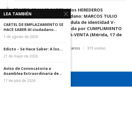
EDICTO SE HACE SABER: A los HEREDEROS
LEA TAMBIÉN
DESCONOCIDOS del ciudadano: MARCOS TULIO
MORENO HERRERA, (
) cédula de identidad V-
CARTEL DE EMPLAZAMIENTO SE
3.003.963, Parte demandada por CUMPLIMIENTO
HACE SABER:Al ciudadano...
DE CONTRATO DE COMPRA-VENTA (Mérida, 17 de
1 de agosto de 2026
Junio de 2026)
17 de junio de 2026
0 comentarios
315 visitas
Edicto – Se Hace Saber: A los...
21 de mayo de 2026
Aviso de Convocatoria a
Asamblea Extraordinaria de...
17 de julio de 2026
¡Recuerda seguirnos en todas nuestras redes sociales para
mantenerte informado!