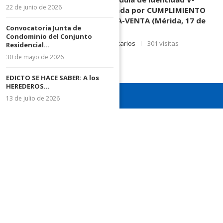
22 de junio de 2026
3.003.963, Parte demandada por CUMPLIMIENTO
DE CONTRATO DE COMPRA-VENTA (Mérida, 17 de
Convocatoria Junta de
Junio de 2026)
Condominio del Conjunto
17 de junio de 2026
0 comentarios
301 visitas
Residencial...
30 de mayo de 2026
EDICTO SE HACE SABER: A los
HEREDEROS...
13 de julio de 2026
¡Recuerda seguirnos en todas nuestras redes sociales para
mantenerte informado!
¡Somos el diario de todos!