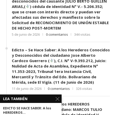
desconocidos del causante JULIO BERTO GUILLEN
ARIAS,(
) cédula de identidad N° V.- 5.206.352;
que se crean con interés directo y puedan ver
afectadas sus derechos y manifiesto sobre la
Solicitud de RECONOCIMIENTO DE UNIÓN ESTABLE
DE HECHO POST-MORTEM
5 de junio de 2026
0 comentarios
344 visitas
Edicto – Se Hace Saber: A los Herederos Conocidos
y Desconocidos del ciudadano Jose Alberto
Cardozo Guerrero (
), C.I. N° V-9.393.212, Juicio:
Nulidad de Acta de Asamblea, Expediente N°
11.353-2023, Tribunal 1era Instancia Civil,
Mercantil y Tránsito del Edo. Bolivariano de
Mérida, sede El Vigía. (11 de Junio de 2026)
11 de junio de 2026
0 comentarios
326 visitas
LEA TAMBIÉN
EDICTO SE HACE SABER: A los HEREDEROS
EDICTO SE HACE SABER: A los
DESCONOCIDOS del ciudadano: MARCOS TULIO
HEREDEROS...
MORENO HERRERA, (
) cédula de identidad V-