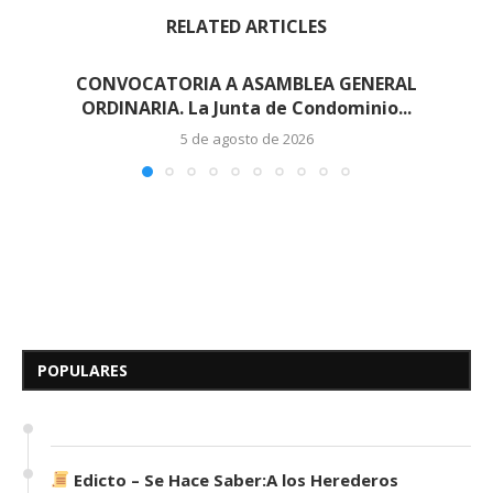
RELATED ARTICLES
CONVOCATORIA A ASAMBLEA GENERAL
ORDINARIA. La Junta de Condominio...
5 de agosto de 2026
Edicto – Se Hace Saber: A los
Herederos Conocidos y
Desconocidos del...
POPULARES
7 de mayo de 2026
0 comentarios
674 visitas
Edicto – Se Hace Saber:A los Herederos