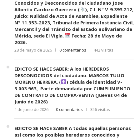
Conocidos y Desconocidos del ciudadano Jose
Alberto Cardozo Guerrero (
), C.I. N° V-9.393.212,
Juicio: Nulidad de Acta de Asamblea, Expediente
N° 11.353-2023, Tribunal de Primera Instancia Civil,
Mercantil y del Tránsito del Estado Bolivariano de
Mérida, sede El Vigía.
Fecha: 28 de Mayo de
2026.
28 de mayo de 2026
0 comentarios
442 visitas
EDICTO SE HACE SABER: A los HEREDEROS
DESCONOCIDOS del ciudadano: MARCOS TULIO
MORENO HERRERA, (
) cédula de identidad V-
3.003.963, Parte demandada por CUMPLIMIENTO
DE CONTRATO DE COMPRA-VENTA (Jueves 04 de
Junio de 2026)
4 de junio de 2026
0 comentarios
356 visitas
EDICTO SE HACE SABER A todas aquellas personas
así como los posibles herederos conocidos y