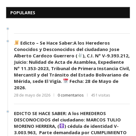
Herederos Conocidos y
Desconocidos del...
POPULARES
7 de mayo de 2026
0 comentarios
679 visitas
Edicto – Se Hace Saber:A los Herederos
Conocidos y Desconocidos del ciudadano Jose
Alberto Cardozo Guerrero (
), C.I. N° V-9.393.212,
Juicio: Nulidad de Acta de Asamblea, Expediente
N° 11.353-2023, Tribunal de Primera Instancia Civil,
Mercantil y del Tránsito del Estado Bolivariano de
Mérida, sede El Vigía.
Fecha: 28 de Mayo de
2026.
28 de mayo de 2026
0 comentarios
451 visitas
EDICTO SE HACE SABER: A los HEREDEROS
DESCONOCIDOS del ciudadano: MARCOS TULIO
MORENO HERRERA, (
) cédula de identidad V-
3.003.963, Parte demandada por CUMPLIMIENTO