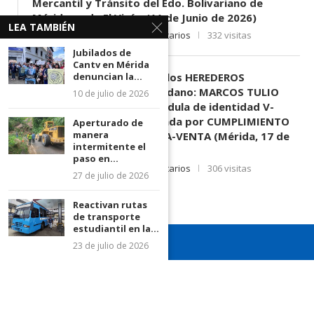
Mercantil y Tránsito del Edo. Bolivariano de
Mérida, sede El Vigía. (11 de Junio de 2026)
LEA TAMBIÉN
11 de junio de 2026
0 comentarios
332 visitas
Jubilados de
Cantv en Mérida
EDICTO SE HACE SABER: A los HEREDEROS
denuncian la...
DESCONOCIDOS del ciudadano: MARCOS TULIO
10 de julio de 2026
MORENO HERRERA, (
) cédula de identidad V-
3.003.963, Parte demandada por CUMPLIMIENTO
Aperturado de
manera
DE CONTRATO DE COMPRA-VENTA (Mérida, 17 de
intermitente el
Junio de 2026)
paso en...
17 de junio de 2026
0 comentarios
306 visitas
27 de julio de 2026
Reactivan rutas
de transporte
estudiantil en la...
23 de julio de 2026
¡Recuerda seguirnos en todas nuestras redes sociales para
mantenerte informado!