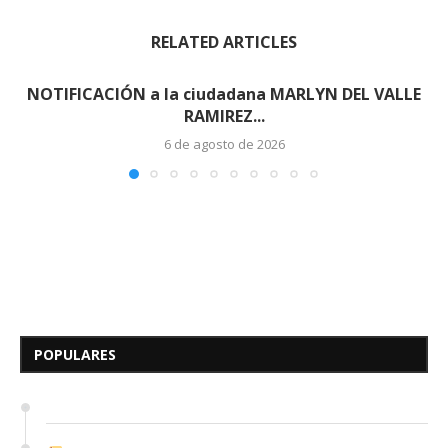
RELATED ARTICLES
NOTIFICACIÓN a la ciudadana MARLYN DEL VALLE
RAMIREZ...
6 de agosto de 2026
Edicto – Se Hace Saber: A los
Herederos Conocidos y
Desconocidos del...
POPULARES
7 de mayo de 2026
0 comentarios
676 visitas