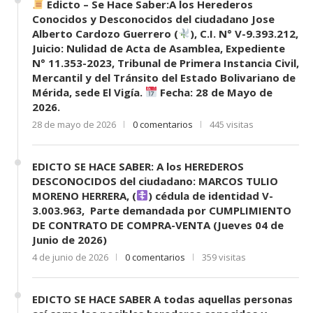
Edicto – Se Hace Saber:A los Herederos
Conocidos y Desconocidos del ciudadano Jose
Alberto Cardozo Guerrero (
), C.I. N° V-9.393.212,
Juicio: Nulidad de Acta de Asamblea, Expediente
N° 11.353-2023, Tribunal de Primera Instancia Civil,
Mercantil y del Tránsito del Estado Bolivariano de
Mérida, sede El Vigía.
Fecha: 28 de Mayo de
2026.
28 de mayo de 2026
0 comentarios
445 visitas
EDICTO SE HACE SABER: A los HEREDEROS
DESCONOCIDOS del ciudadano: MARCOS TULIO
MORENO HERRERA, (
) cédula de identidad V-
3.003.963, Parte demandada por CUMPLIMIENTO
DE CONTRATO DE COMPRA-VENTA (Jueves 04 de
Junio de 2026)
4 de junio de 2026
0 comentarios
359 visitas
EDICTO SE HACE SABER A todas aquellas personas