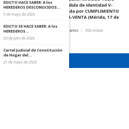
EDICTO HACE SABER: A los
MORENO HERRERA, (
) cédula de identidad V-
HEREDEROS DESCONOCIDOS...
3.003.963, Parte demandada por CUMPLIMIENTO
5 de mayo de 2026
DE CONTRATO DE COMPRA-VENTA (Mérida, 17 de
Junio de 2026)
EDICTO SE HACE SABER: A los
17 de junio de 2026
0 comentarios
302 visitas
HEREDEROS...
20 de julio de 2026
Cartel Judicial de Constitución
de Hogar del...
21 de mayo de 2026
¡Recuerda seguirnos en todas nuestras redes sociales para
mantenerte informado!
¡Somos el diario de todos!