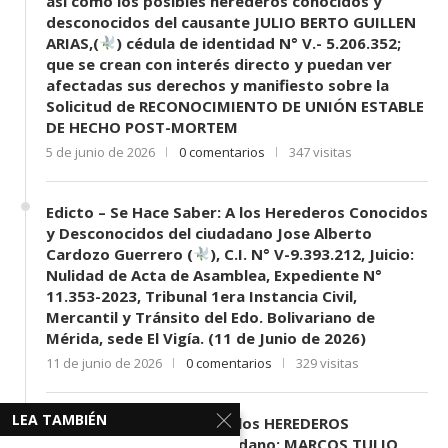
así como los posibles herederos conocidos y
desconocidos del causante JULIO BERTO GUILLEN
ARIAS,(
) cédula de identidad N° V.- 5.206.352;
que se crean con interés directo y puedan ver
afectadas sus derechos y manifiesto sobre la
Solicitud de RECONOCIMIENTO DE UNIÓN ESTABLE
DE HECHO POST-MORTEM
5 de junio de 2026
0 comentarios
347 visitas
Edicto – Se Hace Saber: A los Herederos Conocidos
y Desconocidos del ciudadano Jose Alberto
Cardozo Guerrero (
), C.I. N° V-9.393.212, Juicio:
Nulidad de Acta de Asamblea, Expediente N°
11.353-2023, Tribunal 1era Instancia Civil,
Mercantil y Tránsito del Edo. Bolivariano de
Mérida, sede El Vigía. (11 de Junio de 2026)
11 de junio de 2026
0 comentarios
329 visitas
LEA TAMBIÉN
EDICTO SE HACE SABER: A los HEREDEROS
DESCONOCIDOS del ciudadano: MARCOS TULIO