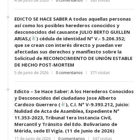
EDICTO SE HACE SABER A todas aquellas personas
así como los posibles herederos conocidos y
desconocidos del causante JULIO BERTO GUILLEN
ARIAS,(
) cédula de identidad N° V.- 5.206.352;
que se crean con interés directo y puedan ver
afectadas sus derechos y manifiesto sobre la
Solicitud de RECONOCIMIENTO DE UNIÓN ESTABLE
DE HECHO POST-MORTEM
5 de junio de 2026
0 comentarios
371 visitas
Edicto – Se Hace Saber: A los Herederos Conocidos
y Desconocidos del ciudadano Jose Alberto
Cardozo Guerrero (
), C.I. N° V-9.393.212, Juicio:
Nulidad de Acta de Asamblea, Expediente N°
11.353-2023, Tribunal 1era Instancia Civil,
Mercantil y Tránsito del Edo. Bolivariano de
Mérida, sede El Vigía. (11 de Junio de 2026)
11 de junio de 2026
0 comentarios
347 visitas