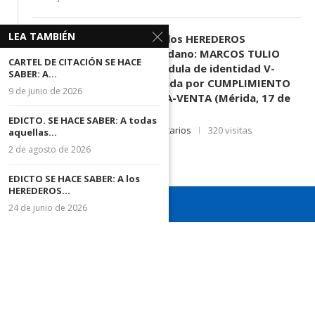
LEA TAMBIÉN
EDICTO SE HACE SABER: A los HEREDEROS
DESCONOCIDOS del ciudadano: MARCOS TULIO
CARTEL DE CITACIÓN SE HACE
MORENO HERRERA, (
) cédula de identidad V-
SABER: A...
3.003.963, Parte demandada por CUMPLIMIENTO
9 de junio de 2026
DE CONTRATO DE COMPRA-VENTA (Mérida, 17 de
Junio de 2026)
EDICTO. SE HACE SABER: A todas
17 de junio de 2026
0 comentarios
320 visitas
aquellas...
2 de agosto de 2026
EDICTO SE HACE SABER: A los
HEREDEROS...
24 de junio de 2026
¡Recuerda seguirnos en todas nuestras redes sociales para
mantenerte informado!