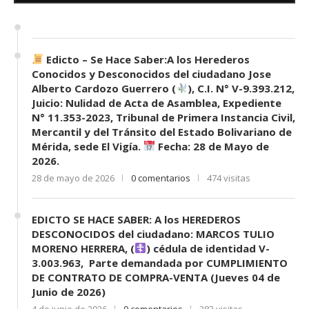
7 de mayo de 2026
0 comentarios
690 visitas
Edicto – Se Hace Saber:A los Herederos
Conocidos y Desconocidos del ciudadano Jose
Alberto Cardozo Guerrero (
), C.I. N° V-9.393.212,
Juicio: Nulidad de Acta de Asamblea, Expediente
N° 11.353-2023, Tribunal de Primera Instancia Civil,
Mercantil y del Tránsito del Estado Bolivariano de
Mérida, sede El Vigía.
Fecha: 28 de Mayo de
2026.
28 de mayo de 2026
0 comentarios
474 visitas
EDICTO SE HACE SABER: A los HEREDEROS
DESCONOCIDOS del ciudadano: MARCOS TULIO
MORENO HERRERA, (
) cédula de identidad V-
3.003.963, Parte demandada por CUMPLIMIENTO
DE CONTRATO DE COMPRA-VENTA (Jueves 04 de
Junio de 2026)
4 de junio de 2026
0 comentarios
383 visitas