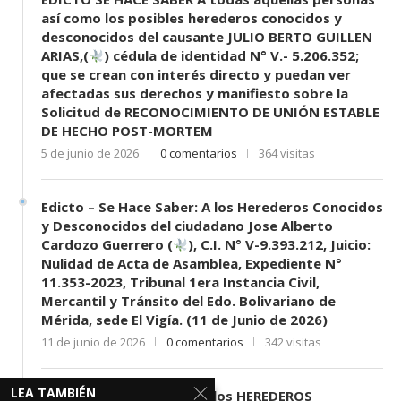
así como los posibles herederos conocidos y
desconocidos del causante JULIO BERTO GUILLEN
ARIAS,(
) cédula de identidad N° V.- 5.206.352;
que se crean con interés directo y puedan ver
afectadas sus derechos y manifiesto sobre la
Solicitud de RECONOCIMIENTO DE UNIÓN ESTABLE
DE HECHO POST-MORTEM
5 de junio de 2026
0 comentarios
364 visitas
Edicto – Se Hace Saber: A los Herederos Conocidos
y Desconocidos del ciudadano Jose Alberto
Cardozo Guerrero (
), C.I. N° V-9.393.212, Juicio:
Nulidad de Acta de Asamblea, Expediente N°
11.353-2023, Tribunal 1era Instancia Civil,
Mercantil y Tránsito del Edo. Bolivariano de
Mérida, sede El Vigía. (11 de Junio de 2026)
11 de junio de 2026
0 comentarios
342 visitas
LEA TAMBIÉN
EDICTO SE HACE SABER: A los HEREDEROS