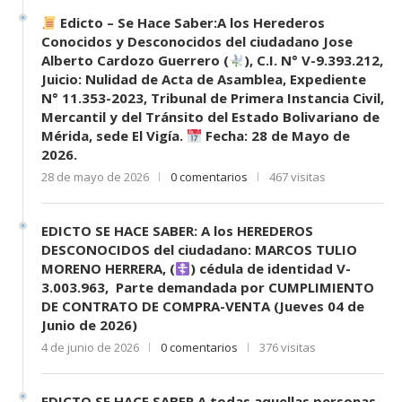
Edicto – Se Hace Saber:A los Herederos
Conocidos y Desconocidos del ciudadano Jose
Alberto Cardozo Guerrero (
), C.I. N° V-9.393.212,
Juicio: Nulidad de Acta de Asamblea, Expediente
N° 11.353-2023, Tribunal de Primera Instancia Civil,
Mercantil y del Tránsito del Estado Bolivariano de
Mérida, sede El Vigía.
Fecha: 28 de Mayo de
2026.
28 de mayo de 2026
0 comentarios
467 visitas
EDICTO SE HACE SABER: A los HEREDEROS
DESCONOCIDOS del ciudadano: MARCOS TULIO
MORENO HERRERA, (
) cédula de identidad V-
3.003.963, Parte demandada por CUMPLIMIENTO
DE CONTRATO DE COMPRA-VENTA (Jueves 04 de
Junio de 2026)
4 de junio de 2026
0 comentarios
376 visitas
EDICTO SE HACE SABER A todas aquellas personas