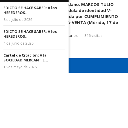
DESCONOCIDOS del ciudadano: MARCOS TULIO
EDICTO SE HACE SABER: A los
MORENO HERRERA, (
) cédula de identidad V-
HEREDEROS...
3.003.963, Parte demandada por CUMPLIMIENTO
8 de julio de 2026
DE CONTRATO DE COMPRA-VENTA (Mérida, 17 de
Junio de 2026)
EDICTO SE HACE SABER: A los
17 de junio de 2026
0 comentarios
316 visitas
HEREDEROS...
4 de junio de 2026
Cartel de Citación: A la
SOCIEDAD MERCANTIL...
18 de mayo de 2026
¡Recuerda seguirnos en todas nuestras redes sociales para
mantenerte informado!
¡Somos el diario de todos!