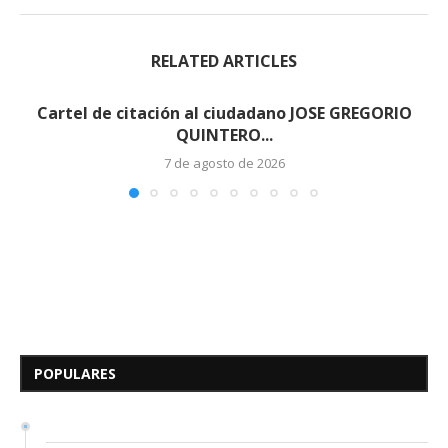
RELATED ARTICLES
Cartel de citación al ciudadano JOSE GREGORIO
QUINTERO...
7 de agosto de 2026
Edicto – Se Hace Saber: A los
Herederos Conocidos y
Desconocidos del...
POPULARES
7 de mayo de 2026
0 comentarios
687 visitas