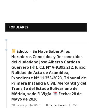
Edicto – Se Hace Saber: A
los Herederos Conocidos y
Desconocidos del...
POPULARES
7 de mayo de 2026
0 comentarios
680 visitas
Edicto – Se Hace Saber:A los
Herederos Conocidos y Desconocidos
del ciudadano Jose Alberto Cardozo
Guerrero (
), C.I. N° V-9.393.212, Juicio:
Nulidad de Acta de Asamblea,
Expediente N° 11.353-2023, Tribunal de
Primera Instancia Civil, Mercantil y del
Tránsito del Estado Bolivariano de
Mérida, sede El Vigía.
Fecha: 28 de
Mayo de 2026.
28 de mayo de 2026
0 comentarios
452