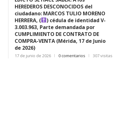
HEREDEROS DESCONOCIDOS del
ciudadano: MARCOS TULIO MORENO
HERRERA, (
) cédula de identidad V-
3.003.963, Parte demandada por
CUMPLIMIENTO DE CONTRATO DE
COMPRA-VENTA (Mérida, 17 de Junio
de 2026)
17 de junio de 2026
0 comentarios
307 visitas
EDICTO HACE SABER. A cuántas
EDICTO SE HACE SABER: Q
personas tengan interés...
ciudadana: MARIA..
4 de agosto de 2026
3 de agosto de 2026