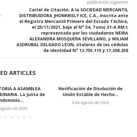
publicación siguiente
Cartel de Citación: A la SOCIEDAD MERCANTIL
e
DISTRIBUIDORA JHONKRISLY ICE, C.A., inscrita ante
el Registro Mercantil Primero del Estado Táchira,
el 25/11/2021, bajo el N° 54, Tomo 31-A RM I;
representada por los ciudadanos NEIRA
5
ALEXANDRA MOSQUERA SEVILLANO, y WILIAM
ASDRUBAL DELGADO LEON, titulares de las cédulas
de identidad N° 12.755.115 y 17.208.258
ED ARTICLES
ORIA A ASAMBLEA
Notificación de Disolución de
INARIA. La Junta de
Unión Estable de Hecho...
ndominio...
4 de agosto de 2026
 agosto de 2026