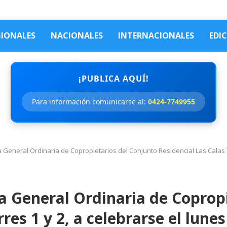
GIONALES
NACIONALES
INTERNACIONALES
EDI
¡PUBLICA AQUÍ!
Para información comunicarse al:
0424-7749955
General Ordinaria de Copropietarios del Conjunto Residencial Las Calas To
 General Ordinaria de Copropi
res 1 y 2, a celebrarse el lune