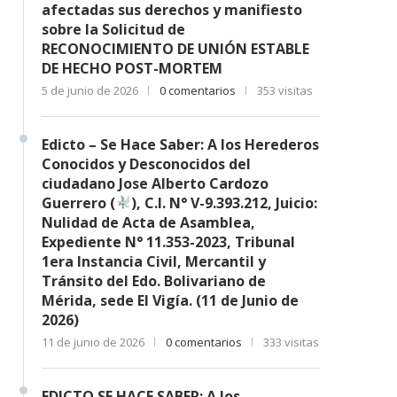
afectadas sus derechos y manifiesto
sobre la Solicitud de
RECONOCIMIENTO DE UNIÓN ESTABLE
DE HECHO POST-MORTEM
5 de junio de 2026
0 comentarios
353 visitas
Edicto – Se Hace Saber: A los Herederos
Conocidos y Desconocidos del
ciudadano Jose Alberto Cardozo
Guerrero (
), C.I. N° V-9.393.212, Juicio:
Nulidad de Acta de Asamblea,
Expediente N° 11.353-2023, Tribunal
1era Instancia Civil, Mercantil y
Tránsito del Edo. Bolivariano de
Mérida, sede El Vigía. (11 de Junio de
2026)
11 de junio de 2026
0 comentarios
333 visitas
EDICTO SE HACE SABER: A los