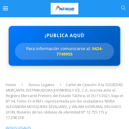
¡PUBLICA AQUÍ!
Para información comunicarse al:
0424-
7749955
Home
Avisos Legales
Cartel de Citación: A la SOCIEDAD
MERCANTIL DISTRIBUIDORA JHONKRISLY ICE, C.A., inscrita ante el
Registro Mercantil Primero del Estado Táchira, el 25/11/2021, bajo el
N° 54, Tomo 31-A RM I; representada por los ciudadanos NEIRA
ALEXANDRA MOSQUERA SEVILLANO, y WILIAM ASDRUBAL DELGADO
LEON, titulares de las cédulas de identidad N° 12.755.115 y
17.208.258
AVISOS LEGALES