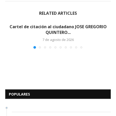
RELATED ARTICLES
Cartel de citación al ciudadano JOSE GREGORIO
QUINTERO...
7 de agosto de 2026
Edicto – Se Hace Saber: A los
Herederos Conocidos y
Desconocidos del...
POPULARES
7 de mayo de 2026
0 comentarios
684 visitas