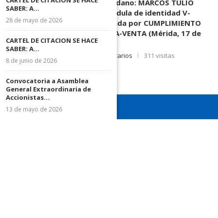
CARTEL DE CITACION SE HACE
DESCONOCIDOS del ciudadano: MARCOS TULIO
SABER: A...
MORENO HERRERA, (
) cédula de identidad V-
28 de mayo de 2026
3.003.963, Parte demandada por CUMPLIMIENTO
DE CONTRATO DE COMPRA-VENTA (Mérida, 17 de
CARTEL DE CITACION SE HACE
Junio de 2026)
SABER: A...
17 de junio de 2026
0 comentarios
311 visitas
8 de junio de 2026
Convocatoria a Asamblea
General Extraordinaria de
Accionistas...
13 de mayo de 2026
¡Recuerda seguirnos en todas nuestras redes sociales para
mantenerte informado!
¡Somos el diario de todos!