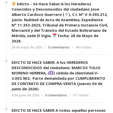
Edicto – Se Hace Saber:A los Herederos
Conocidos y Desconocidos del ciudadano Jose
Alberto Cardozo Guerrero (
), C.I. N° V-9.393.212,
Juicio: Nulidad de Acta de Asamblea, Expediente
N° 11.353-2023, Tribunal de Primera Instancia Civil,
Mercantil y del Tránsito del Estado Bolivariano de
Mérida, sede El Vigía.
Fecha: 28 de Mayo de
2026.
28 de mayo de 2026
0 comentarios
461 visitas
EDICTO SE HACE SABER: A los HEREDEROS
DESCONOCIDOS del ciudadano: MARCOS TULIO
MORENO HERRERA, (
) cédula de identidad V-
3.003.963, Parte demandada por CUMPLIMIENTO
DE CONTRATO DE COMPRA-VENTA (Jueves 04 de
Junio de 2026)
4 de junio de 2026
0 comentarios
371 visitas
EDICTO SE HACE SABER A todas aquellas personas