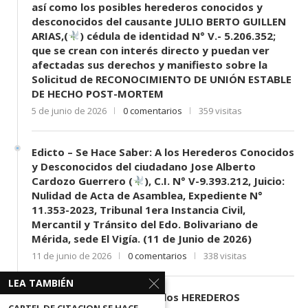
así como los posibles herederos conocidos y
desconocidos del causante JULIO BERTO GUILLEN
ARIAS,(
) cédula de identidad N° V.- 5.206.352;
que se crean con interés directo y puedan ver
afectadas sus derechos y manifiesto sobre la
Solicitud de RECONOCIMIENTO DE UNIÓN ESTABLE
DE HECHO POST-MORTEM
5 de junio de 2026
0 comentarios
359 visitas
Edicto – Se Hace Saber: A los Herederos Conocidos
y Desconocidos del ciudadano Jose Alberto
Cardozo Guerrero (
), C.I. N° V-9.393.212, Juicio:
Nulidad de Acta de Asamblea, Expediente N°
11.353-2023, Tribunal 1era Instancia Civil,
Mercantil y Tránsito del Edo. Bolivariano de
Mérida, sede El Vigía. (11 de Junio de 2026)
11 de junio de 2026
0 comentarios
338 visitas
LEA TAMBIÉN
EDICTO SE HACE SABER: A los HEREDEROS