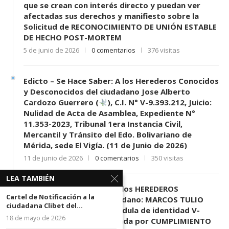
que se crean con interés directo y puedan ver
afectadas sus derechos y manifiesto sobre la
Solicitud de RECONOCIMIENTO DE UNIÓN ESTABLE
DE HECHO POST-MORTEM
5 de junio de 2026
0 comentarios
376 visitas
Edicto – Se Hace Saber: A los Herederos Conocidos
y Desconocidos del ciudadano Jose Alberto
Cardozo Guerrero (
), C.I. N° V-9.393.212, Juicio:
Nulidad de Acta de Asamblea, Expediente N°
11.353-2023, Tribunal 1era Instancia Civil,
Mercantil y Tránsito del Edo. Bolivariano de
Mérida, sede El Vigía. (11 de Junio de 2026)
11 de junio de 2026
0 comentarios
350 visitas
LEA TAMBIÉN
EDICTO SE HACE SABER: A los HEREDEROS
Cartel de Notificación a la
DESCONOCIDOS del ciudadano: MARCOS TULIO
ciudadana Clibet del...
MORENO HERRERA, (
) cédula de identidad V-
18 de mayo de 2026
3.003.963, Parte demandada por CUMPLIMIENTO