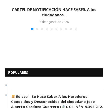
CARTEL DE NOTIFICACIÓN HACE SABER. A los
ciudadanos...
8 de agosto de 2026
Edicto – Se Hace Saber: A los
Herederos Conocidos y
Desconocidos del...
POPULARES
7 de mayo de 2026
0 comentarios
693 visitas
Edicto – Se Hace Saber:A los Herederos
Conocidos y Desconocidos del ciudadano Jose
Alberto Cardozo Guerrero (
), C.I. N° V-9.393.212,