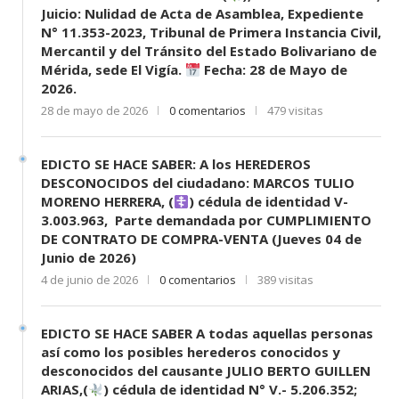
Juicio: Nulidad de Acta de Asamblea, Expediente
N° 11.353-2023, Tribunal de Primera Instancia Civil,
Mercantil y del Tránsito del Estado Bolivariano de
Mérida, sede El Vigía.
Fecha: 28 de Mayo de
2026.
28 de mayo de 2026
0 comentarios
479 visitas
EDICTO SE HACE SABER: A los HEREDEROS
DESCONOCIDOS del ciudadano: MARCOS TULIO
MORENO HERRERA, (
) cédula de identidad V-
3.003.963, Parte demandada por CUMPLIMIENTO
DE CONTRATO DE COMPRA-VENTA (Jueves 04 de
Junio de 2026)
4 de junio de 2026
0 comentarios
389 visitas
EDICTO SE HACE SABER A todas aquellas personas
así como los posibles herederos conocidos y
desconocidos del causante JULIO BERTO GUILLEN
ARIAS,(
) cédula de identidad N° V.- 5.206.352;