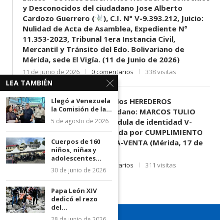
y Desconocidos del ciudadano Jose Alberto
Cardozo Guerrero (
), C.I. N° V-9.393.212, Juicio:
Nulidad de Acta de Asamblea, Expediente N°
11.353-2023, Tribunal 1era Instancia Civil,
Mercantil y Tránsito del Edo. Bolivariano de
Mérida, sede El Vigía. (11 de Junio de 2026)
11 de junio de 2026
0 comentarios
338 visitas
LEA TAMBIÉN
EDICTO SE HACE SABER: A los HEREDEROS
Llegó a Venezuela
la Comisión de la...
DESCONOCIDOS del ciudadano: MARCOS TULIO
MORENO HERRERA, (
) cédula de identidad V-
5 de agosto de 2026
3.003.963, Parte demandada por CUMPLIMIENTO
Cuerpos de 160
DE CONTRATO DE COMPRA-VENTA (Mérida, 17 de
niños, niñas y
Junio de 2026)
adolescentes...
17 de junio de 2026
0 comentarios
311 visitas
30 de junio de 2026
Papa León XIV
dedicó el rezo
del...
28 de junio de 2026