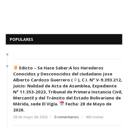
Edicto – Se Hace Saber: A los
Herederos Conocidos y
Desconocidos del...
POPULARES
7 de mayo de 2026
0 comentarios
684 visitas
Edicto – Se Hace Saber:A los Herederos
Conocidos y Desconocidos del ciudadano Jose
Alberto Cardozo Guerrero (
), C.I. N° V-9.393.212,
Juicio: Nulidad de Acta de Asamblea, Expediente
N° 11.353-2023, Tribunal de Primera Instancia Civil,
Mercantil y del Tránsito del Estado Bolivariano de
Mérida, sede El Vigía.
Fecha: 28 de Mayo de
2026.
28 de mayo de 2026
0 comentarios
460 visitas