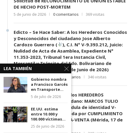
Solicitud de RECONOCIMIENTO DE UNIÓN ESTABLE
DE HECHO POST-MORTEM
5 de junio de 2026
0 comentarios
369 visitas
Edicto – Se Hace Saber: A los Herederos Conocidos
y Desconocidos del ciudadano Jose Alberto
Cardozo Guerrero (
), C.I. N° V-9.393.212, Juicio:
Nulidad de Acta de Asamblea, Expediente N°
11.353-2023, Tribunal 1era Instancia Civil,
Mercantil y Tránsito del Edo. Bolivariano de
LEA TAMBIÉN
Mérida, sede El Vigía. (11 de Junio de 2026)
11 de junio de 2026
0 comentarios
346 visitas
Gobierno nombra
a Francisco Garcés
en Transporte...
EDICTO SE HACE SABER: A los HEREDEROS
5 de julio de 2026
DESCONOCIDOS del ciudadano: MARCOS TULIO
MORENO HERRERA, (
) cédula de identidad V-
EE.UU. estima
3.003.963, Parte demandada por CUMPLIMIENTO
entre 10.000 y
100.000 víctimas...
DE CONTRATO DE COMPRA-VENTA (Mérida, 17 de
Junio de 2026)
25 de junio de 2026