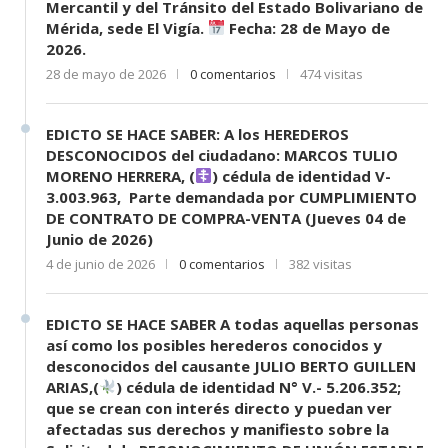
Mercantil y del Tránsito del Estado Bolivariano de
Mérida, sede El Vigía.
Fecha: 28 de Mayo de
2026.
28 de mayo de 2026
0 comentarios
474 visitas
EDICTO SE HACE SABER: A los HEREDEROS
DESCONOCIDOS del ciudadano: MARCOS TULIO
MORENO HERRERA, (
) cédula de identidad V-
3.003.963, Parte demandada por CUMPLIMIENTO
DE CONTRATO DE COMPRA-VENTA (Jueves 04 de
Junio de 2026)
4 de junio de 2026
0 comentarios
382 visitas
EDICTO SE HACE SABER A todas aquellas personas
así como los posibles herederos conocidos y
desconocidos del causante JULIO BERTO GUILLEN
ARIAS,(
) cédula de identidad N° V.- 5.206.352;
que se crean con interés directo y puedan ver
afectadas sus derechos y manifiesto sobre la