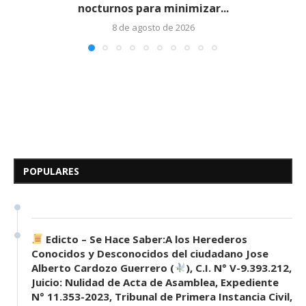
nocturnos para minimizar...
8 de agosto de 2026
Edicto – Se Hace Saber: A los
Herederos Conocidos y
Desconocidos del...
POPULARES
7 de mayo de 2026
0 comentarios
690 visitas
Edicto – Se Hace Saber:A los Herederos
Conocidos y Desconocidos del ciudadano Jose
Alberto Cardozo Guerrero (
), C.I. N° V-9.393.212,
Juicio: Nulidad de Acta de Asamblea, Expediente
N° 11.353-2023, Tribunal de Primera Instancia Civil,