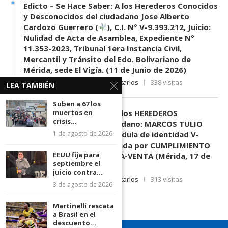
Edicto – Se Hace Saber: A los Herederos Conocidos
y Desconocidos del ciudadano Jose Alberto
Cardozo Guerrero (
), C.I. N° V-9.393.212, Juicio:
Nulidad de Acta de Asamblea, Expediente N°
11.353-2023, Tribunal 1era Instancia Civil,
Mercantil y Tránsito del Edo. Bolivariano de
Mérida, sede El Vigía. (11 de Junio de 2026)
11 de junio de 2026
0 comentarios
338 visitas
LEA TAMBIÉN
Suben a 67 los
EDICTO SE HACE SABER: A los HEREDEROS
muertos en
crisis...
DESCONOCIDOS del ciudadano: MARCOS TULIO
MORENO HERRERA, (
) cédula de identidad V-
1 de agosto de 2026
3.003.963, Parte demandada por CUMPLIMIENTO
EEUU fija para
DE CONTRATO DE COMPRA-VENTA (Mérida, 17 de
septiembre el
Junio de 2026)
juicio contra...
17 de junio de 2026
0 comentarios
313 visitas
3 de agosto de 2026
Martinelli rescata
a Brasil en el
descuento...