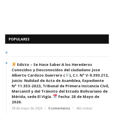
Edicto – Se Hace Saber: A los
Herederos Conocidos y
Desconocidos del...
POPULARES
7 de mayo de 2026
0 comentarios
685 visitas
Edicto – Se Hace Saber:A los Herederos
Conocidos y Desconocidos del ciudadano Jose
Alberto Cardozo Guerrero (
), C.I. N° V-9.393.212,
Juicio: Nulidad de Acta de Asamblea, Expediente
N° 11.353-2023, Tribunal de Primera Instancia Civil,
Mercantil y del Tránsito del Estado Bolivariano de
Mérida, sede El Vigía.
Fecha: 28 de Mayo de
2026.
28 de mayo de 2026
0 comentarios
462 visitas