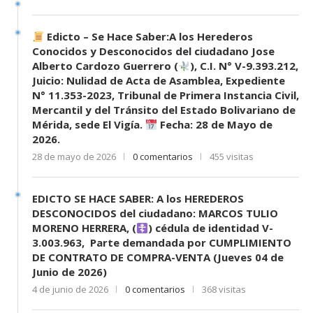
Edicto – Se Hace Saber:A los Herederos
Conocidos y Desconocidos del ciudadano Jose
Alberto Cardozo Guerrero (
), C.I. N° V-9.393.212,
Juicio: Nulidad de Acta de Asamblea, Expediente
N° 11.353-2023, Tribunal de Primera Instancia Civil,
Mercantil y del Tránsito del Estado Bolivariano de
Mérida, sede El Vigía.
Fecha: 28 de Mayo de
2026.
28 de mayo de 2026
0 comentarios
455 visitas
EDICTO SE HACE SABER: A los HEREDEROS
DESCONOCIDOS del ciudadano: MARCOS TULIO
MORENO HERRERA, (
) cédula de identidad V-
3.003.963, Parte demandada por CUMPLIMIENTO
DE CONTRATO DE COMPRA-VENTA (Jueves 04 de
Junio de 2026)
4 de junio de 2026
0 comentarios
368 visitas