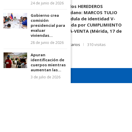
24 de junio de 2026
EDICTO SE HACE SABER: A los HEREDEROS
DESCONOCIDOS del ciudadano: MARCOS TULIO
Gobierno crea
MORENO HERRERA, (
) cédula de identidad V-
comisión
3.003.963, Parte demandada por CUMPLIMIENTO
presidencial para
evaluar
DE CONTRATO DE COMPRA-VENTA (Mérida, 17 de
viviendas...
Junio de 2026)
28 de junio de 2026
17 de junio de 2026
0 comentarios
310 visitas
Apuran
identificación de
cuerpos mientras
aumentan las...
3 de julio de 2026
¡Recuerda seguirnos en todas nuestras redes sociales para
mantenerte informado!
¡Somos el diario de todos!