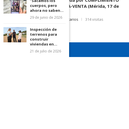
3.003.963, Parte demandada por CUMPLIMIENTO
“Sacamos los
cuerpos, pero
DE CONTRATO DE COMPRA-VENTA (Mérida, 17 de
ahora no saben...
Junio de 2026)
29 de junio de 2026
17 de junio de 2026
0 comentarios
314 visitas
Inspección de
terrenos para
construir
viviendas en...
21 de julio de 2026
¡Recuerda seguirnos en todas nuestras redes sociales para
mantenerte informado!
¡Somos el diario de todos!