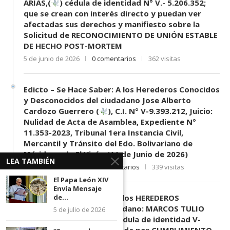
ARIAS,(
) cédula de identidad N° V.- 5.206.352;
que se crean con interés directo y puedan ver
afectadas sus derechos y manifiesto sobre la
Solicitud de RECONOCIMIENTO DE UNIÓN ESTABLE
DE HECHO POST-MORTEM
5 de junio de 2026
0 comentarios
362 visitas
Edicto – Se Hace Saber: A los Herederos Conocidos
y Desconocidos del ciudadano Jose Alberto
Cardozo Guerrero (
), C.I. N° V-9.393.212, Juicio:
Nulidad de Acta de Asamblea, Expediente N°
11.353-2023, Tribunal 1era Instancia Civil,
Mercantil y Tránsito del Edo. Bolivariano de
Mérida, sede El Vigía. (11 de Junio de 2026)
LEA TAMBIÉN
11 de junio de 2026
0 comentarios
339 visitas
El Papa León XIV
Envía Mensaje
de...
EDICTO SE HACE SABER: A los HEREDEROS
DESCONOCIDOS del ciudadano: MARCOS TULIO
5 de julio de 2026
MORENO HERRERA, (
) cédula de identidad V-