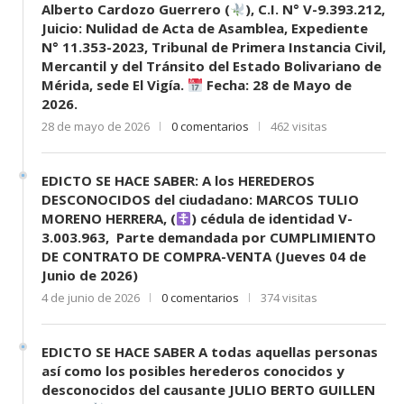
Alberto Cardozo Guerrero (
), C.I. N° V-9.393.212,
Juicio: Nulidad de Acta de Asamblea, Expediente
N° 11.353-2023, Tribunal de Primera Instancia Civil,
Mercantil y del Tránsito del Estado Bolivariano de
Mérida, sede El Vigía.
Fecha: 28 de Mayo de
2026.
28 de mayo de 2026
0 comentarios
462 visitas
EDICTO SE HACE SABER: A los HEREDEROS
DESCONOCIDOS del ciudadano: MARCOS TULIO
MORENO HERRERA, (
) cédula de identidad V-
3.003.963, Parte demandada por CUMPLIMIENTO
DE CONTRATO DE COMPRA-VENTA (Jueves 04 de
Junio de 2026)
4 de junio de 2026
0 comentarios
374 visitas
EDICTO SE HACE SABER A todas aquellas personas
así como los posibles herederos conocidos y
desconocidos del causante JULIO BERTO GUILLEN