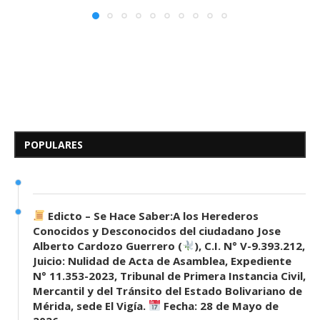
Edicto – Se Hace Saber: A los
Herederos Conocidos y
Desconocidos del...
POPULARES
7 de mayo de 2026
0 comentarios
680 visitas
Edicto – Se Hace Saber:A los Herederos
Conocidos y Desconocidos del ciudadano Jose
Alberto Cardozo Guerrero (
), C.I. N° V-9.393.212,
Juicio: Nulidad de Acta de Asamblea, Expediente
N° 11.353-2023, Tribunal de Primera Instancia Civil,
Mercantil y del Tránsito del Estado Bolivariano de
Mérida, sede El Vigía.
Fecha: 28 de Mayo de