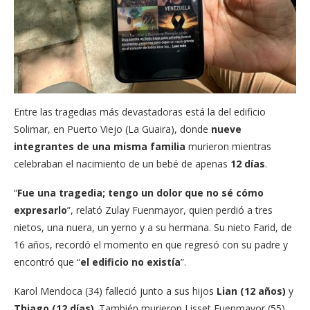
Entre las tragedias más devastadoras está la del edificio
Solimar, en Puerto Viejo (La Guaira), donde
nueve
integrantes de una misma familia
murieron mientras
celebraban el nacimiento de un bebé de apenas
12 días
.
“
Fue una tragedia; tengo un dolor que no sé cómo
expresarlo
”, relató Zulay Fuenmayor, quien perdió a tres
nietos, una nuera, un yerno y a su hermana. Su nieto Farid, de
16 años, recordó el momento en que regresó con su padre y
encontró que “
el edificio no existía
”.
Karol Mendoca (34) falleció junto a sus hijos
Lian (12 años)
y
Thiago (12 días)
. También murieron Lisset Fuenmayor (55),