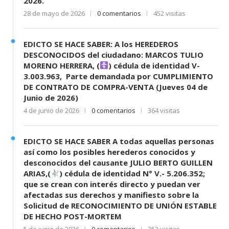
2026.
28 de mayo de 2026
0 comentarios
452 visitas
EDICTO SE HACE SABER: A los HEREDEROS
DESCONOCIDOS del ciudadano: MARCOS TULIO
MORENO HERRERA, (
) cédula de identidad V-
3.003.963, Parte demandada por CUMPLIMIENTO
DE CONTRATO DE COMPRA-VENTA (Jueves 04 de
Junio de 2026)
4 de junio de 2026
0 comentarios
364 visitas
EDICTO SE HACE SABER A todas aquellas personas
así como los posibles herederos conocidos y
desconocidos del causante JULIO BERTO GUILLEN
ARIAS,(
) cédula de identidad N° V.- 5.206.352;
que se crean con interés directo y puedan ver
afectadas sus derechos y manifiesto sobre la
Solicitud de RECONOCIMIENTO DE UNIÓN ESTABLE
DE HECHO POST-MORTEM
5 de junio de 2026
0 comentarios
353 visitas