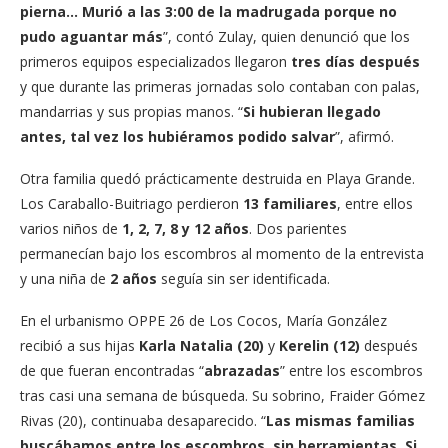
pierna… Murió a las 3:00 de la madrugada porque no
pudo aguantar más
”, contó Zulay, quien denunció que los
primeros equipos especializados llegaron
tres días después
y que durante las primeras jornadas solo contaban con palas,
mandarrias y sus propias manos. “
Si hubieran llegado
antes, tal vez los hubiéramos podido salvar
”, afirmó.
Otra familia quedó prácticamente destruida en Playa Grande.
Los Caraballo-Buitriago perdieron
13 familiares
, entre ellos
varios niños de
1, 2, 7, 8 y 12 años
. Dos parientes
permanecían bajo los escombros al momento de la entrevista
y una niña de
2 años
seguía sin ser identificada.
En el urbanismo OPPE 26 de Los Cocos, María González
recibió a sus hijas
Karla Natalia (20)
y
Kerelin (12)
después
de que fueran encontradas “
abrazadas
” entre los escombros
tras casi una semana de búsqueda. Su sobrino, Fraider Gómez
Rivas (20), continuaba desaparecido. “
Las mismas familias
buscábamos entre los escombros, sin herramientas. Si