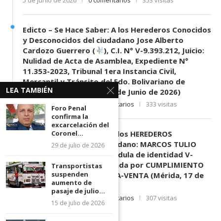
Edicto – Se Hace Saber: A los Herederos Conocidos
y Desconocidos del ciudadano Jose Alberto
Cardozo Guerrero (
), C.I. N° V-9.393.212, Juicio:
Nulidad de Acta de Asamblea, Expediente N°
11.353-2023, Tribunal 1era Instancia Civil,
Mercantil y Tránsito del Edo. Bolivariano de
LEA TAMBIÉN
Mérida, sede El Vigía. (11 de Junio de 2026)
11 de junio de 2026
0 comentarios
333 visitas
Foro Penal
confirma la
excarcelación del
EDICTO SE HACE SABER: A los HEREDEROS
Coronel...
DESCONOCIDOS del ciudadano: MARCOS TULIO
29 de julio de 2026
MORENO HERRERA, (
) cédula de identidad V-
3.003.963, Parte demandada por CUMPLIMIENTO
Transportistas
suspenden
DE CONTRATO DE COMPRA-VENTA (Mérida, 17 de
aumento de
Junio de 2026)
pasaje de julio...
17 de junio de 2026
0 comentarios
307 visitas
15 de julio de 2026