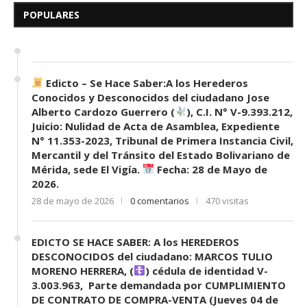
Desconocidos del...
POPULARES
7 de mayo de 2026
0 comentarios
688 visitas
Edicto – Se Hace Saber:A los Herederos
Conocidos y Desconocidos del ciudadano Jose
Alberto Cardozo Guerrero (
), C.I. N° V-9.393.212,
Juicio: Nulidad de Acta de Asamblea, Expediente
N° 11.353-2023, Tribunal de Primera Instancia Civil,
Mercantil y del Tránsito del Estado Bolivariano de
Mérida, sede El Vigía.
Fecha: 28 de Mayo de
2026.
28 de mayo de 2026
0 comentarios
470 visitas
EDICTO SE HACE SABER: A los HEREDEROS
DESCONOCIDOS del ciudadano: MARCOS TULIO
MORENO HERRERA, (
) cédula de identidad V-
3.003.963, Parte demandada por CUMPLIMIENTO
DE CONTRATO DE COMPRA-VENTA (Jueves 04 de