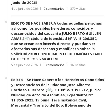
Junio de 2026)
4 de junio de 2026
0 comentarios
379 visitas
EDICTO SE HACE SABER A todas aquellas personas
así como los posibles herederos conocidos y
desconocidos del causante JULIO BERTO GUILLEN
ARIAS,(
) cédula de identidad N° V.- 5.206.352;
que se crean con interés directo y puedan ver
afectadas sus derechos y manifiesto sobre la
Solicitud de RECONOCIMIENTO DE UNIÓN ESTABLE
DE HECHO POST-MORTEM
5 de junio de 2026
0 comentarios
368 visitas
Edicto – Se Hace Saber: A los Herederos Conocidos
y Desconocidos del ciudadano Jose Alberto
Cardozo Guerrero (
), C.I. N° V-9.393.212, Juicio:
Nulidad de Acta de Asamblea, Expediente N°
11.353-2023, Tribunal 1era Instancia Civil,
Mercantil y Tránsito del Edo. Bolivariano de