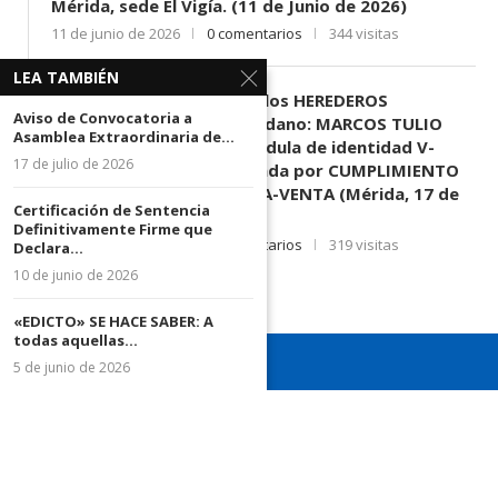
Mérida, sede El Vigía. (11 de Junio de 2026)
11 de junio de 2026
0 comentarios
344 visitas
LEA TAMBIÉN
EDICTO SE HACE SABER: A los HEREDEROS
Aviso de Convocatoria a
DESCONOCIDOS del ciudadano: MARCOS TULIO
Asamblea Extraordinaria de...
MORENO HERRERA, (
) cédula de identidad V-
17 de julio de 2026
3.003.963, Parte demandada por CUMPLIMIENTO
DE CONTRATO DE COMPRA-VENTA (Mérida, 17 de
Certificación de Sentencia
Junio de 2026)
Definitivamente Firme que
17 de junio de 2026
0 comentarios
319 visitas
Declara...
10 de junio de 2026
«EDICTO» SE HACE SABER: A
todas aquellas...
5 de junio de 2026
¡Recuerda seguirnos en todas nuestras redes sociales para
mantenerte informado!