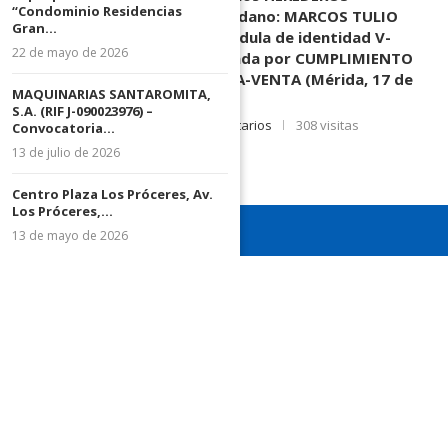
“Condominio Residencias
DESCONOCIDOS del ciudadano: MARCOS TULIO
Gran...
MORENO HERRERA, (
) cédula de identidad V-
22 de mayo de 2026
3.003.963, Parte demandada por CUMPLIMIENTO
DE CONTRATO DE COMPRA-VENTA (Mérida, 17 de
MAQUINARIAS SANTAROMITA,
Junio de 2026)
S.A. (RIF J-090023976) –
17 de junio de 2026
0 comentarios
308 visitas
Convocatoria...
13 de julio de 2026
Centro Plaza Los Próceres, Av.
Los Próceres,...
13 de mayo de 2026
¡Recuerda seguirnos en todas nuestras redes sociales para
mantenerte informado!
¡Somos el diario de todos!