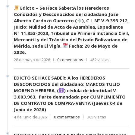
Edicto – Se Hace Saber:A los Herederos
Conocidos y Desconocidos del ciudadano Jose
Alberto Cardozo Guerrero (
), C.I. N° V-9.393.212,
Juicio: Nulidad de Acta de Asamblea, Expediente
N° 11.353-2023, Tribunal de Primera Instancia Civil,
Mercantil y del Tránsito del Estado Bolivariano de
Mérida, sede El Vigía.
Fecha: 28 de Mayo de
2026.
28 de mayo de 2026
0 comentarios
452 visitas
EDICTO SE HACE SABER: A los HEREDEROS
DESCONOCIDOS del ciudadano: MARCOS TULIO
MORENO HERRERA, (
) cédula de identidad V-
3.003.963, Parte demandada por CUMPLIMIENTO
DE CONTRATO DE COMPRA-VENTA (Jueves 04 de
Junio de 2026)
4 de junio de 2026
0 comentarios
365 visitas
EDICTO SE HACE SABER A todas aquellas personas