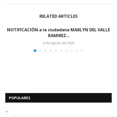
RELATED ARTICLES
NOTIFICACIÓN a la ciudadana MARLYN DEL VALLE
RAMIREZ...
6 de agosto de 2026
Edicto – Se Hace Saber: A los
Herederos Conocidos y
Desconocidos del...
POPULARES
7 de mayo de 2026
0 comentarios
680 visitas