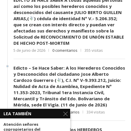
así como los posibles herederos conocidos y
desconocidos del causante JULIO BERTO GUILLEN
ARIAS,(
) cédula de identidad N° V.- 5.206.352;
que se crean con interés directo y puedan ver
afectadas sus derechos y manifiesto sobre la
Solicitud de RECONOCIMIENTO DE UNIÓN ESTABLE
DE HECHO POST-MORTEM
5 de junio de 2026
0 comentarios
355 visitas
Edicto – Se Hace Saber: A los Herederos Conocidos
y Desconocidos del ciudadano Jose Alberto
Cardozo Guerrero (
), C.I. N° V-9.393.212, Juicio:
Nulidad de Acta de Asamblea, Expediente N°
11.353-2023, Tribunal 1era Instancia Civil,
Mercantil y Tránsito del Edo. Bolivariano de
Mérida, sede El Vigía. (11 de Junio de 2026)
11 de junio de 2026
0 comentarios
334 visitas
LEA TAMBIÉN
Atención señores
EDICTO SE HACE SABER: A los HEREDEROS
copropietarios del