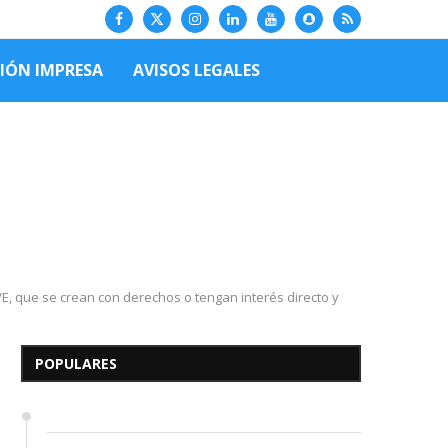
CIÓN IMPRESA
AVISOS LEGALES
Edicto – Se Hace Saber: A
ue se crean con derechos o tengan interés directo y
los Herederos Conocidos y
Desconocidos del...
POPULARES
7 de mayo de 2026
0 comentarios
674 visitas