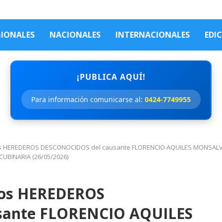
GIONALES
NACIONALES
INTERNACIONALES
EDI
¡PUBLICA AQUÍ!
Para información comunicarse al:
0424-7749955
os HEREDEROS DESCONOCIDOS del causante FLORENCIO AQUILES MONSALVE, q
CUBINARIA (26/05/2026)
los HEREDEROS
sante FLORENCIO AQUILES