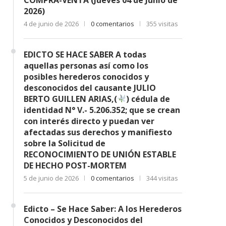
2026)
4 de junio de 2026
0 comentarios
355 visitas
EDICTO SE HACE SABER A todas
aquellas personas así como los
posibles herederos conocidos y
desconocidos del causante JULIO
BERTO GUILLEN ARIAS,(
) cédula de
identidad N° V.- 5.206.352; que se crean
con interés directo y puedan ver
afectadas sus derechos y manifiesto
sobre la Solicitud de
RECONOCIMIENTO DE UNIÓN ESTABLE
DE HECHO POST-MORTEM
5 de junio de 2026
0 comentarios
344 visitas
Edicto – Se Hace Saber: A los Herederos
Conocidos y Desconocidos del