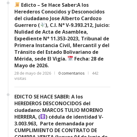
Edicto – Se Hace Saber:A los
Herederos Conocidos y Desconocidos
del ciudadano Jose Alberto Cardozo
Guerrero (
), C.I. N° V-9.393.212, Juicio:
Nulidad de Acta de Asamblea,
Expediente N° 11.353-2023, Tribunal de
Primera Instancia Civil, Mercantil y del
Tránsito del Estado Bolivariano de
Mérida, sede El Vigía.
Fecha: 28 de
Mayo de 2026.
28 de mayo de 2026
0 comentarios
442
visitas
EDICTO SE HACE SABER: A los
HEREDEROS DESCONOCIDOS del
ciudadano: MARCOS TULIO MORENO
HERRERA, (
) cédula de identidad V-
3.003.963, Parte demandada por
CUMPLIMIENTO DE CONTRATO DE
COMPRA-VENTA (Jueves 04 de Junio de