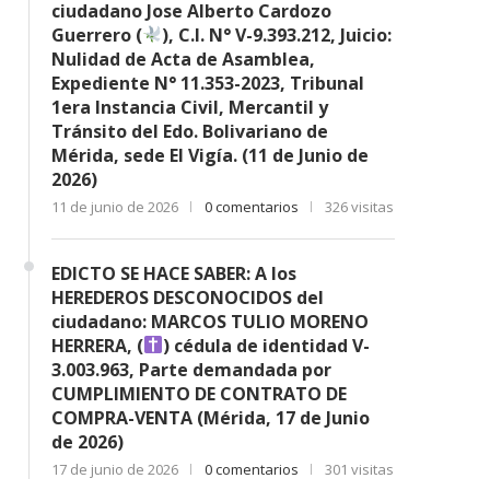
ciudadano Jose Alberto Cardozo
Guerrero (
), C.I. N° V-9.393.212, Juicio:
Nulidad de Acta de Asamblea,
Expediente N° 11.353-2023, Tribunal
1era Instancia Civil, Mercantil y
Tránsito del Edo. Bolivariano de
Mérida, sede El Vigía. (11 de Junio de
2026)
11 de junio de 2026
0 comentarios
326 visitas
EDICTO SE HACE SABER: A los
HEREDEROS DESCONOCIDOS del
ciudadano: MARCOS TULIO MORENO
HERRERA, (
) cédula de identidad V-
3.003.963, Parte demandada por
CUMPLIMIENTO DE CONTRATO DE
COMPRA-VENTA (Mérida, 17 de Junio
de 2026)
17 de junio de 2026
0 comentarios
301 visitas