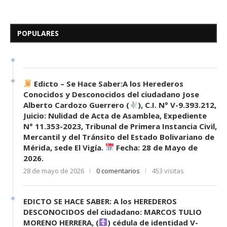
Edicto – Se Hace Saber: A los
Herederos Conocidos y
Desconocidos del...
POPULARES
7 de mayo de 2026
0 comentarios
681 visitas
Edicto – Se Hace Saber:A los Herederos
Conocidos y Desconocidos del ciudadano Jose
Alberto Cardozo Guerrero (
), C.I. N° V-9.393.212,
Juicio: Nulidad de Acta de Asamblea, Expediente
N° 11.353-2023, Tribunal de Primera Instancia Civil,
Mercantil y del Tránsito del Estado Bolivariano de
Mérida, sede El Vigía.
Fecha: 28 de Mayo de
2026.
28 de mayo de 2026
0 comentarios
453 visitas
EDICTO SE HACE SABER: A los HEREDEROS
DESCONOCIDOS del ciudadano: MARCOS TULIO
MORENO HERRERA, (
) cédula de identidad V-