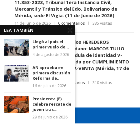
11.353-2023, Tribunal 1era Instancia Civil,
Mercantil y Tránsito del Edo. Bolivariano de
Mérida, sede El Vigía. (11 de Junio de 2026)
11 de junio de 2026
0 comentarios
335 visitas
LEA TAMBIÉN
EDICTO SE HACE SABER: A los HEREDEROS
Llegó al país el
primer vuelo de...
DESCONOCIDOS del ciudadano: MARCOS TULIO
MORENO HERRERA, (
) cédula de identidad V-
4 de agosto de 2026
3.003.963, Parte demandada por CUMPLIMIENTO
AN aprueba en
DE CONTRATO DE COMPRA-VENTA (Mérida, 17 de
primera discusión
Junio de 2026)
Reforma de...
17 de junio de 2026
0 comentarios
310 visitas
16 de julio de 2026
Presidenta (E)
celebra rescate de
joven tras...
29 de junio de 2026
¡Recuerda seguirnos en todas nuestras redes sociales para