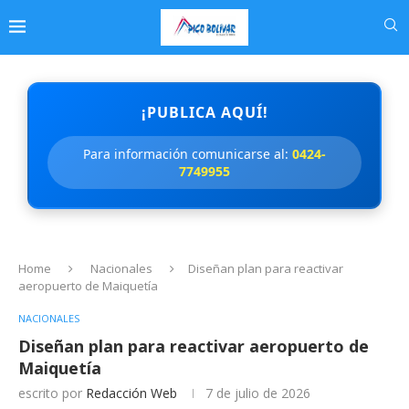
¡PUBLICA AQUÍ!
Para información comunicarse al:
0424-
7749955
Home
Nacionales
Diseñan plan para reactivar
aeropuerto de Maiquetía
NACIONALES
Diseñan plan para reactivar aeropuerto de
Maiquetía
escrito por
Redacción Web
7 de julio de 2026